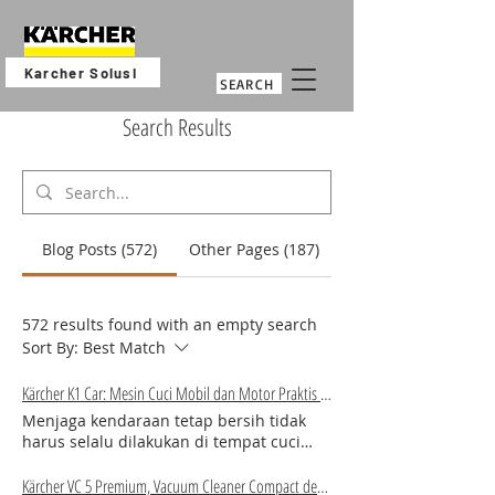
Karcher Solusi
SEARCH
Search Results
Blog Posts (572)
Other Pages (187)
572 results found with an empty search
Sort By:
Best Match
Kärcher K1 Car: Mesin Cuci Mobil dan Motor Praktis untuk Kebutuhan Rumah
Menjaga kendaraan tetap bersih tidak
harus selalu dilakukan di tempat cuci
mobil. Dengan menggunakan Kärcher K1
Car, proses membersihkan mobil dan
Kärcher VC 5 Premium, Vacuum Cleaner Compact dengan Performa Pembersihan Maksimal