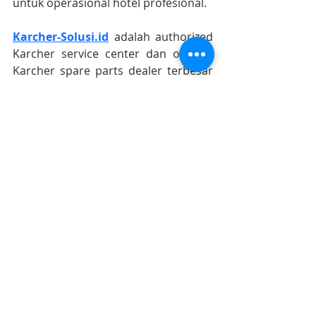
untuk operasional hotel profesional.
Karcher-Solusi.id
 adalah authorized 
Karcher service center dan original 
Karcher spare parts dealer terbesar 
di Indonesia
https://www.karcher-solusi.id
Info lebih lanjut ? Karcher Sales and 
Service 
087-899-699-111 (WA chat 
only)
#karcherstoresurabaya
#karchersolusijogja
#karcherindonesia
#karcherservicecenter
#karchersparepart
#karcherjakarta 
#karcherbandung
#karchercikarang
#karchersemarang
#karcherjogja
#karchersurabaya
#karchermalang
#karcherbali
#karcherbalikpapan
#karchermakasar