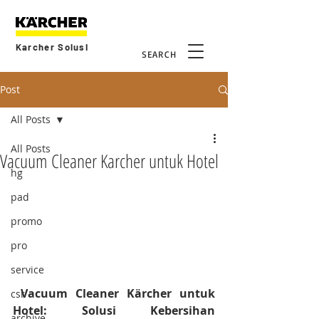
Karcher Solusi
SEARCH
Post
All Posts
All Posts
Vacuum Cleaner Karcher untuk Hotel
hg
pad
promo
pro
service
 Vacuum Cleaner Kärcher untuk 
csr
Hotel: Solusi Kebersihan 
archive