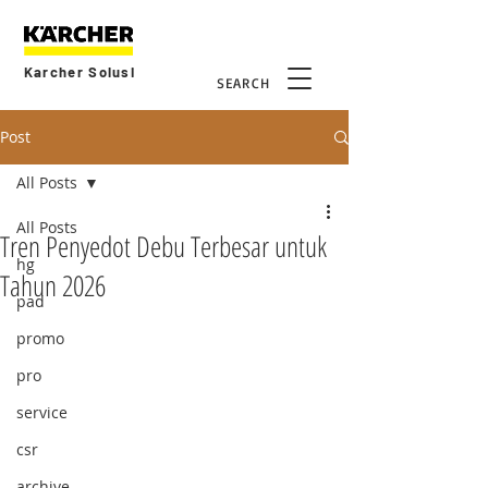
Karcher Solusi
SEARCH
Post
All Posts
All Posts
Tren Penyedot Debu Terbesar untuk
hg
Tahun 2026
pad
promo
pro
service
csr
archive