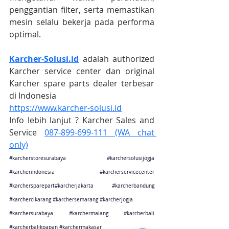
penggantian filter, serta memastikan 
mesin selalu bekerja pada performa 
optimal.
Karcher-Solusi.id
 adalah authorized 
Karcher service center dan original 
Karcher spare parts dealer terbesar 
di Indonesia
https://www.karcher-solusi.id
Info lebih lanjut ? Karcher Sales and 
Service 
087-899-699-111 (WA chat 
only)
#karcherstoresurabaya
#karchersolusijogja
#karcherindonesia
#karcherservicecenter
#karchersparepart
#karcherjakarta 
#karcherbandung
#karchercikarang
#karchersemarang
#karcherjogja
#karchersurabaya
#karchermalang
#karcherbali
#karcherbalikpapan
#karchermakasar