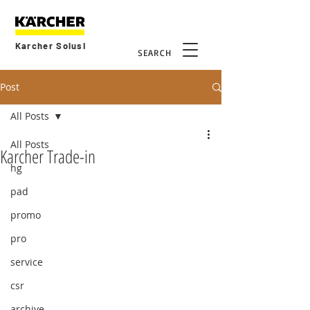
Karcher Solusi
SEARCH
Post
All Posts
All Posts
Karcher Trade-in
hg
pad
promo
pro
service
csr
archive