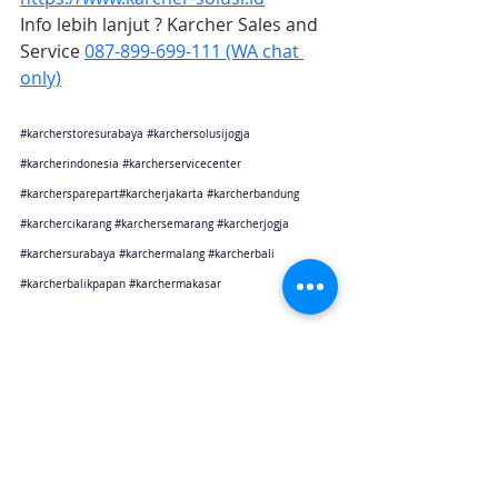
Info lebih lanjut ? Karcher Sales and 
Service 
087-899-699-111 (WA chat 
only)
#karcherstoresurabaya
#karchersolusijogja
#karcherindonesia
#karcherservicecenter
#karchersparepart
#karcherjakarta 
#karcherbandung
#karchercikarang
#karchersemarang
#karcherjogja
#karchersurabaya
#karchermalang
#karcherbali
#karcherbalikpapan
#karchermakasar
Karcher Solusi siap melayani sales service parts di Jakarta sebagai karcher jakarta
Karcher Solusi siap melayani sales service parts di Tangerang sebagai karcher tangerang
Karcher Solusi siap melayani sales service parts di Jawa Barat sebagai karcher bandung
Karcher Solusi siap melayani sales service parts di Jawa Barat sebagai karcher cikarang
Karcher Solusi siap melayani sales service parts di Jawa Tengah sebagai karcher semarang
Karcher Solusi siap melayani sales service parts di Jogjakarta sebagai karcher jogjakarta