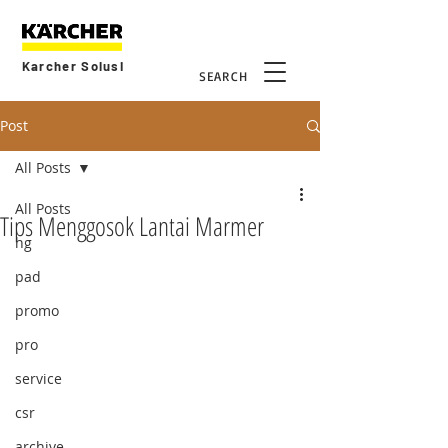
Karcher Solusi
SEARCH
Post
All Posts
All Posts
Tips Menggosok Lantai Marmer
hg
pad
promo
pro
service
csr
archive