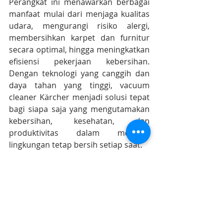
Perangkat ini menawarkan berbagai 
manfaat mulai dari menjaga kualitas 
udara, mengurangi risiko alergi, 
membersihkan karpet dan furnitur 
secara optimal, hingga meningkatkan 
efisiensi pekerjaan kebersihan. 
Dengan teknologi yang canggih dan 
daya tahan yang tinggi, vacuum 
cleaner Kärcher menjadi solusi tepat 
bagi siapa saja yang mengutamakan 
kebersihan, kesehatan, dan 
produktivitas dalam menjaga 
lingkungan tetap bersih setiap saat.
Karcher-Solusi.id
 adalah authorized 
Karcher service center dan original 
Karcher spare parts dealer terbesar 
di Indonesia