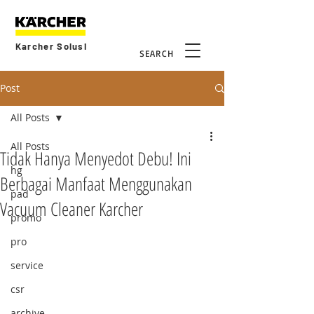
Karcher Solusi
SEARCH
Post
All Posts
All Posts
Tidak Hanya Menyedot Debu! Ini
hg
Berbagai Manfaat Menggunakan
pad
Vacuum Cleaner Karcher
promo
pro
service
csr
archive