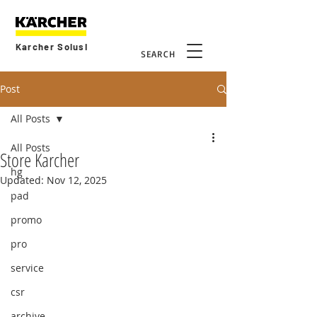
Karcher Solusi
SEARCH
Post
All Posts
All Posts
Store Karcher
hg
Updated:
Nov 12, 2025
pad
promo
pro
service
csr
archive