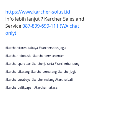
https://www.karcher-solusi.id
Info lebih lanjut ? Karcher Sales and 
Service 
087-899-699-111 (WA chat 
only)
#karcherstoresurabaya
#karchersolusijogja
#karcherindonesia
#karcherservicecenter
#karchersparepart
#karcherjakarta 
#karcherbandung
#karchercikarang
#karchersemarang
#karcherjogja
#karchersurabaya
#karchermalang
#karcherbali
#karcherbalikpapan
#karchermakasar
Karcher Solusi siap melayani sales service parts di Jakarta sebagai karcher jakarta
Karcher Solusi siap melayani sales service parts di Tangerang sebagai karcher tangerang
Karcher Solusi siap melayani sales service parts di Jawa Barat sebagai karcher bandung
Karcher Solusi siap melayani sales service parts di Jawa Barat sebagai karcher cikarang
Karcher Solusi siap melayani sales service parts di Jawa Tengah sebagai karcher semarang