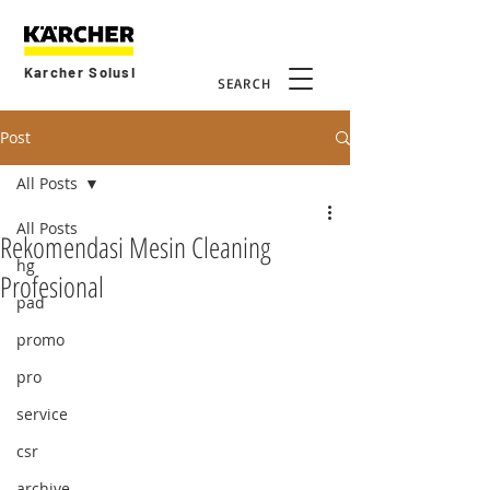
Karcher Solusi
SEARCH
Post
All Posts
All Posts
Rekomendasi Mesin Cleaning
hg
Profesional
pad
promo
pro
service
csr
archive