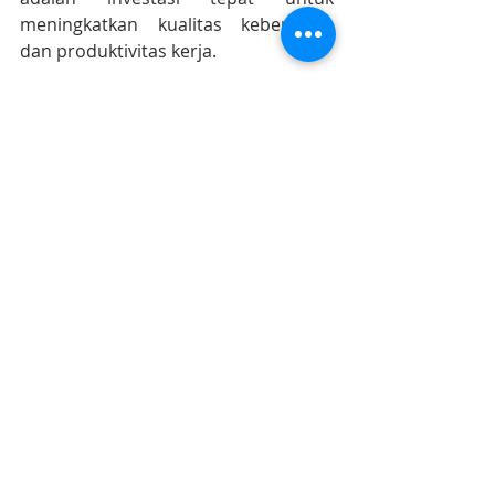
meningkatkan kualitas kebersihan 
dan produktivitas kerja.
Karcher-Solusi.id
 adalah authorized 
Karcher service center dan original 
Karcher spare parts dealer terbesar 
di Indonesia
https://www.karcher-solusi.id
Info lebih lanjut ? Karcher Sales and 
Service 
087-899-699-111 (WA chat 
only)
#karcherstoresurabaya
#karchersolusijogja
#karcherindonesia
#karcherservicecenter
#karchersparepart
#karcherjakarta 
#karcherbandung
#karchercikarang
#karchersemarang
#karcherjogja
#karchersurabaya
#karchermalang
#karcherbali