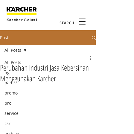
Karcher Solusi
SEARCH
Post
All Posts
All Posts
Perubahan Industri Jasa Kebersihan
hg
Menggunakan Karcher
pad
promo
pro
service
csr
archive