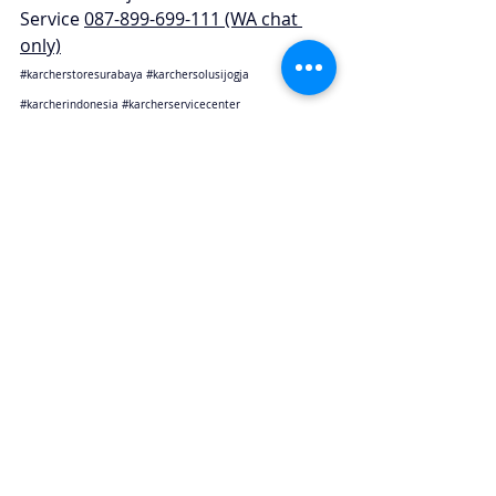
Service 
087-899-699-111 (WA chat 
only)
#karcherstoresurabaya
#karchersolusijogja
#karcherindonesia
#karcherservicecenter
#karchersparepart
#karcherjakarta 
#karcherbandung
#karchercikarang
#karchersemarang
#karcherjogja
#karchersurabaya
#karchermalang
#karcherbali
#karcherbalikpapan
#karchermakasar
Karcher Solusi siap melayani sales service parts di Jakarta sebagai karcher jakarta
Karcher Solusi siap melayani sales service parts di Tangerang sebagai karcher tangerang
Karcher Solusi siap melayani sales service parts di Jawa Barat sebagai karcher bandung
Karcher Solusi siap melayani sales service parts di Jawa Barat sebagai karcher cikarang
Karcher Solusi siap melayani sales service parts di Jawa Tengah sebagai karcher semarang
Karcher Solusi siap melayani sales service parts di Jogjakarta sebagai karcher jogjakarta
Karcher Solusi siap melayani sales service parts di Jawa Timur sebagai karcher surabaya
Karcher Solusi siap melayani sales service parts di Jawa Timur sebagai karcher malang