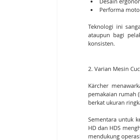
Desain ergono
Performa motor
Teknologi ini san
ataupun bagi pela
konsisten.
2. Varian Mesin Cu
Kärcher menawarka
pemakaian rumah (ho
berkat ukuran rin
Sementara untuk keb
HD dan HDS menghadi
mendukung operasi 