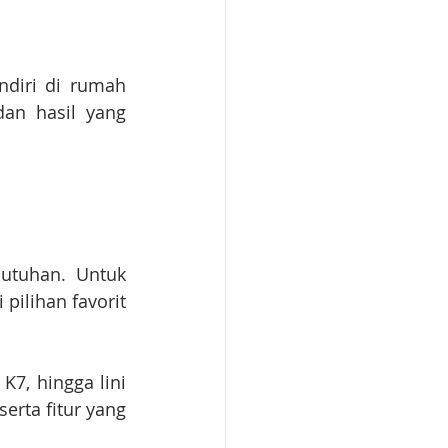
diri di rumah 
an hasil yang 
utuhan. Untuk 
ilihan favorit 
7, hingga lini 
rta fitur yang 