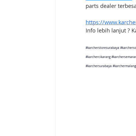
parts dealer terbes
https://www.karcher
Info lebih lanjut ? 
#karcherstoresurabaya
#karcherso
#karchercikarang
#karchersemara
#karchersurabaya
#karchermalang
Karcher Solusi siap melayani sales service parts di Jakarta 
Karcher Solusi siap melayani sales service parts di Tanger
Karcher Solusi siap melayani sales service parts di Jawa 
Karcher Solusi siap melayani sales service parts di Jawa B
Karcher Solusi siap melayani sales service parts di Jawa 
Karcher Solusi siap melayani sales service parts di Jogjaka
Karcher Solusi siap melayani sales service parts di Jawa 