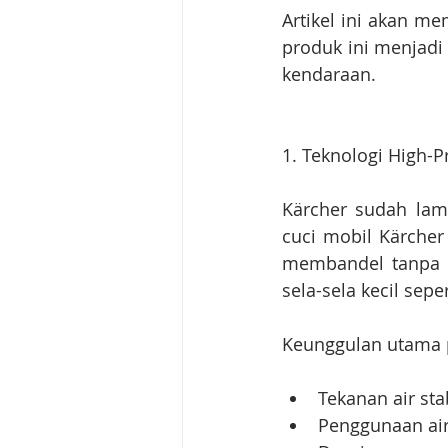
Artikel ini akan m
produk ini menjadi
kendaraan.
1. Teknologi High-P
Kärcher sudah lama
cuci mobil Kärcher
membandel tanpa p
sela-sela kecil sepe
Keunggulan utama p
Tekanan air sta
Penggunaan air