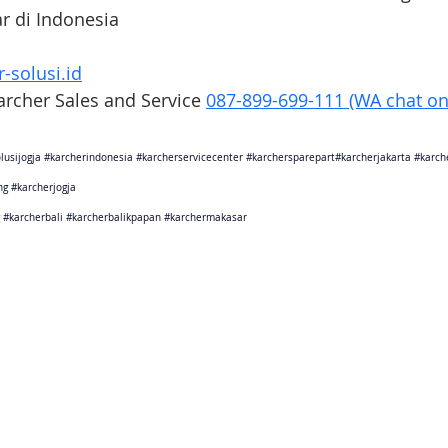
ar di Indonesia
-solusi.id
Karcher Sales and Service 
087-899-699-111 (WA chat on
lusijogja
#karcherindonesia
#karcherservicecenter
#karchersparepart
#karcherjakarta 
#karch
ng
#karcherjogja
#karcherbali
#karcherbalikpapan
#karchermakasar
sebagai karcher jakarta
ang sebagai karcher tangerang
Barat sebagai karcher bandung
arat sebagai karcher cikarang
Tengah sebagai karcher semarang
rta sebagai karcher jogjakarta
Timur sebagai karcher surabaya