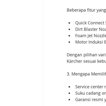
Beberapa fitur yang
Quick Connect 
Dirt Blaster No
Foam Jet Nozzl
Motor Induksi 
Dengan pilihan var
Kärcher sesuai keb
3. Mengapa Memilih
Service center 
Suku cadang or
Garansi resmi