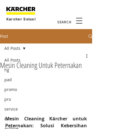
Karcher Solusi
SEARCH
Post
All Posts
All Posts
Mesin Cleaning Untuk Peternakan
hg
pad
promo
pro
service
Mesin Cleaning Kärcher untuk 
csr
Peternakan: Solusi Kebersihan 
archive