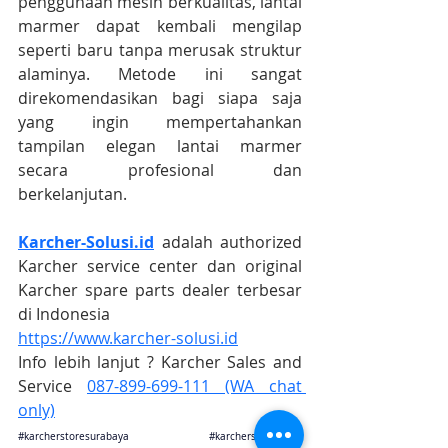
penggunaan mesin berkualitas, lantai 
marmer dapat kembali mengilap 
seperti baru tanpa merusak struktur 
alaminya. Metode ini sangat 
direkomendasikan bagi siapa saja 
yang ingin mempertahankan 
tampilan elegan lantai marmer 
secara profesional dan 
berkelanjutan.
Karcher-Solusi.id
 adalah authorized 
Karcher service center dan original 
Karcher spare parts dealer terbesar 
di Indonesia
https://www.karcher-solusi.id
Info lebih lanjut ? Karcher Sales and 
Service 
087-899-699-111 (WA chat 
only)
#karcherstoresurabaya
#karchersolusijogja