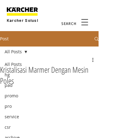
Karcher Solusi
SEARCH
Post
All Posts
All Posts
Kristalisasi Marmer Dengan Mesin
hg
Poles
pad
promo
pro
service
csr
archive