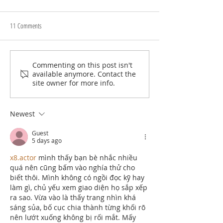
11 Comments
Karcher NEW Eco Booster Nozzle
Commenting on this post isn't
KQ2-1598 Rubber lip se
available anymore. Contact the
oil resistant
site owner for more info.
Newest
Guest
5 days ago
x8.actor
 mình thấy bạn bè nhắc nhiều 
quá nên cũng bấm vào nghía thử cho 
biết thôi. Mình không có ngồi đọc kỹ hay 
làm gì, chủ yếu xem giao diện họ sắp xếp 
ra sao. Vừa vào là thấy trang nhìn khá 
sáng sủa, bố cục chia thành từng khối rõ 
nên lướt xuống không bị rối mắt. Mấy 