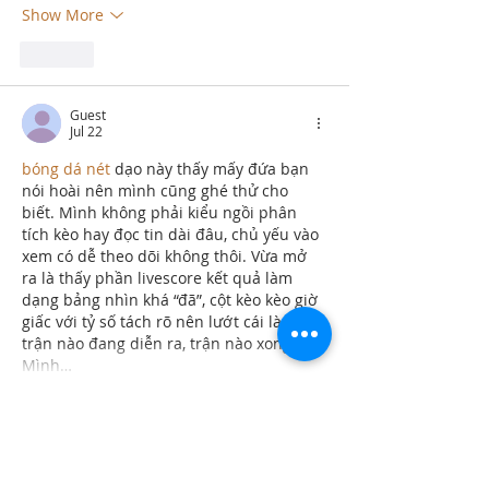
Show More
Like
Guest
Jul 22
bóng dá nét
 dạo này thấy mấy đứa bạn 
nói hoài nên mình cũng ghé thử cho 
biết. Mình không phải kiểu ngồi phân 
tích kèo hay đọc tin dài đâu, chủ yếu vào 
xem có dễ theo dõi không thôi. Vừa mở 
ra là thấy phần livescore kết quả làm 
dạng bảng nhìn khá “đã”, cột kèo kèo giờ 
giấc với tỷ số tách rõ nên lướt cái là biết 
trận nào đang diễn ra, trận nào xong. 
Mình…
Show More
Like