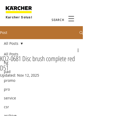
Karcher Solusi
SEARCH
Post
All Posts
All Posts
KQ2-0681 Disc brush complete red
hg
D51
pad
Updated:
Nov 12, 2025
promo
pro
service
csr
archive