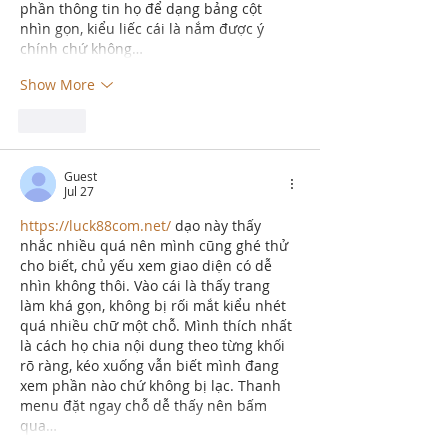
phần thông tin họ để dạng bảng cột 
nhìn gọn, kiểu liếc cái là nắm được ý 
chính chứ không…
Show More
Like
Guest
Jul 27
https://luck88com.net/
 dạo này thấy 
nhắc nhiều quá nên mình cũng ghé thử 
cho biết, chủ yếu xem giao diện có dễ 
nhìn không thôi. Vào cái là thấy trang 
làm khá gọn, không bị rối mắt kiểu nhét 
quá nhiều chữ một chỗ. Mình thích nhất 
là cách họ chia nội dung theo từng khối 
rõ ràng, kéo xuống vẫn biết mình đang 
xem phần nào chứ không bị lạc. Thanh 
menu đặt ngay chỗ dễ thấy nên bấm 
qua…