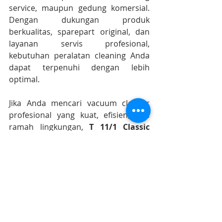
service, maupun gedung komersial. 
Dengan dukungan produk 
berkualitas, sparepart original, dan 
layanan servis profesional, 
kebutuhan peralatan cleaning Anda 
dapat terpenuhi dengan lebih 
optimal.
Jika Anda mencari vacuum cleaner 
profesional yang kuat, efisien, dan 
ramah lingkungan, 
T 11/1 Classic 
Re!Plast
 adalah pilihan yang tepat 
untuk mendukung operasional 
kebersihan Anda.
https://www.karcher-solusi.id
Info lebih lanjut ? Karcher Sales and 
Service 
087-899-699-111 (WA chat 