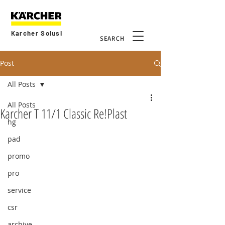
Karcher Solusi
SEARCH
Post
All Posts
All Posts
Karcher T 11/1 Classic Re!Plast
hg
pad
promo
pro
service
csr
archive