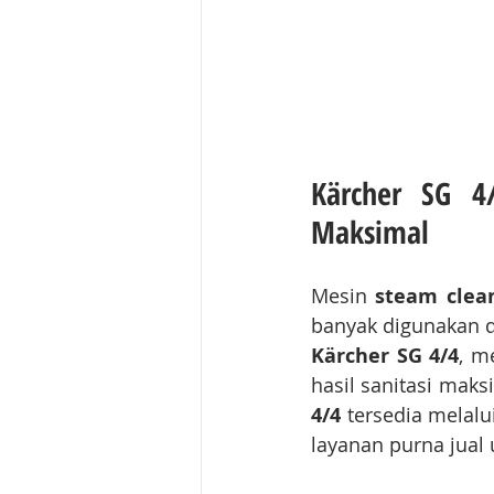
Kärcher SG 4/
Maksimal
Mesin 
steam clea
Kärcher SG 4/4
, m
hasil sanitasi maks
4/4
 tersedia melalu
layanan purna jual 