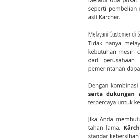
Melalui dua pusat
seperti pembelian 
asli Kärcher.
Melayani Customer di S
Tidak hanya melay
kebutuhan mesin cl
dari perusahaan c
pemerintahan dapat
Dengan kombinasi
serta dukungan a
terpercaya untuk k
Jika Anda membutuh
tahan lama, 
Kärch
standar kebersihan 