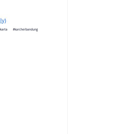
ly)
jakarta 
#karcherbandung