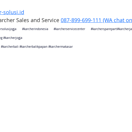
-solusi.id
Karcher Sales and Service 
087-899-699-111 (WA chat on
rsolusijogja
#karcherindonesia
#karcherservicecenter
#karchersparepart
#karcher
ng
#karcherjogja
#karcherbali
#karcherbalikpapan
#karchermakasar
sebagai karcher jakarta
ang sebagai karcher tangerang
Barat sebagai karcher bandung
arat sebagai karcher cikarang
Tengah sebagai karcher semarang
rta sebagai karcher jogjakarta
Timur sebagai karcher surabaya
Timur sebagai karcher malang
bagai karcher bali