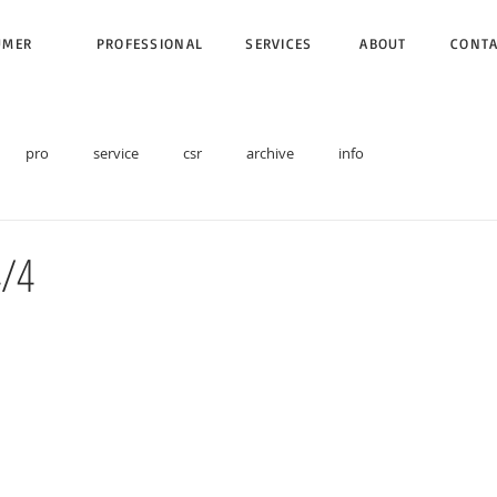
UMER
PROFESSIONAL
SERVICES
ABOUT
CONT
pro
service
csr
archive
info
4/4