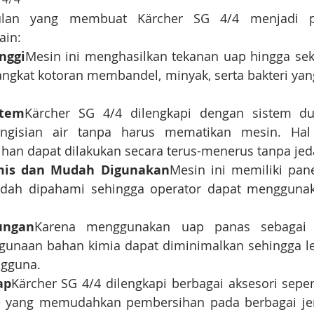
ulan yang membuat Kärcher SG 4/4 menjadi pi
ain:
nggi
Mesin ini menghasilkan tekanan uap hingga seki
angkat kotoran membandel, minyak, serta bakteri ya
stem
Kärcher SG 4/4 dilengkapi dengan sistem du
gisian air tanpa harus mematikan mesin. Hal
han dapat dilakukan secara terus-menerus tanpa jed
omis dan Mudah Digunakan
Mesin ini memiliki pane
dah dipahami sehingga operator dapat menggunak
ungan
Karena menggunakan uap panas sebagai 
gunaan bahan kimia dapat diminimalkan sehingga le
ngguna.
ap
Kärcher SG 4/4 dilengkapi berbagai aksesori seperti
e yang memudahkan pembersihan pada berbagai je