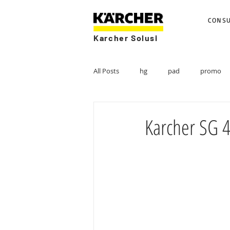
CONS
Karcher Solusi
All Posts
hg
pad
promo
Karcher SG 