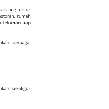
ancang untuk 
estoran, rumah 
n 
tekanan uap 
kan berbagai 
an sekaligus 