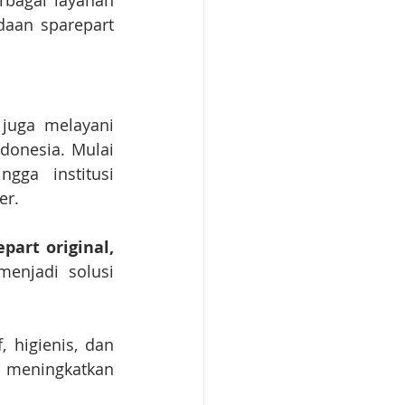
bagai layanan 
daan sparepart 
 juga melayani 
donesia. Mulai 
gga institusi 
er.
art original, 
menjadi solusi 
higienis, dan 
 meningkatkan 