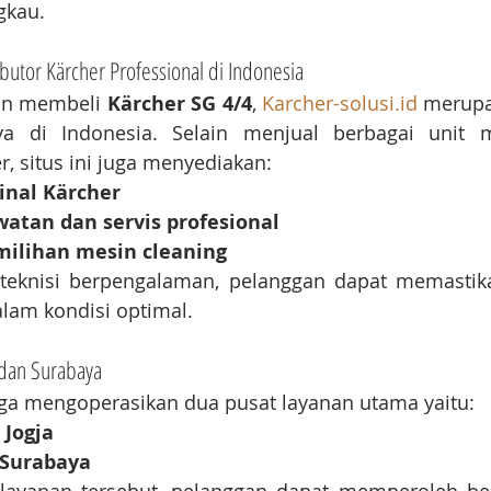
gkau.
ributor Kärcher Professional di Indonesia
in membeli 
Kärcher SG 4/4
, 
Karcher-solusi.id
 merupa
ya di Indonesia. Selain menjual berbagai unit m
r, situs ini juga menyediakan:
inal Kärcher
atan dan servis profesional
milihan mesin cleaning
eknisi berpengalaman, pelanggan dapat memastik
alam kondisi optimal.
 dan Surabaya
uga mengoperasikan dua pusat layanan utama yaitu:
 Jogja
 Surabaya