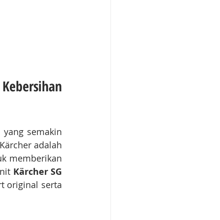
Kebersihan 
 yang semakin 
banyak digunakan di berbagai industri. Salah satu produk unggulan dari Kärcher adalah 
uk memberikan 
nit 
Kärcher SG 
original serta 