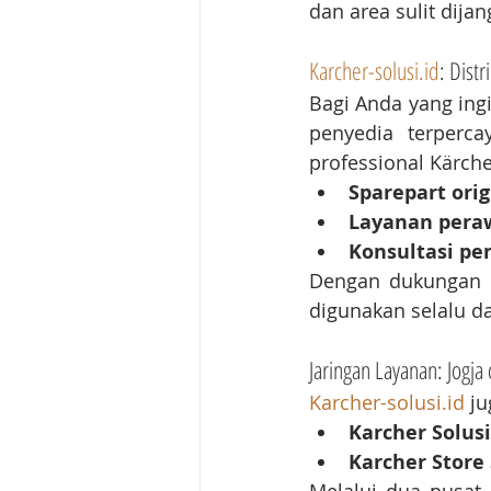
dan area sulit dijan
Karcher-solusi.id
: Dist
Bagi Anda yang ing
penyedia terperca
professional Kärche
Sparepart orig
Layanan peraw
Konsultasi pe
Dengan dukungan t
digunakan selalu d
Jaringan Layanan: Jogja
Karcher-solusi.id
 j
Karcher Solusi
Karcher Store