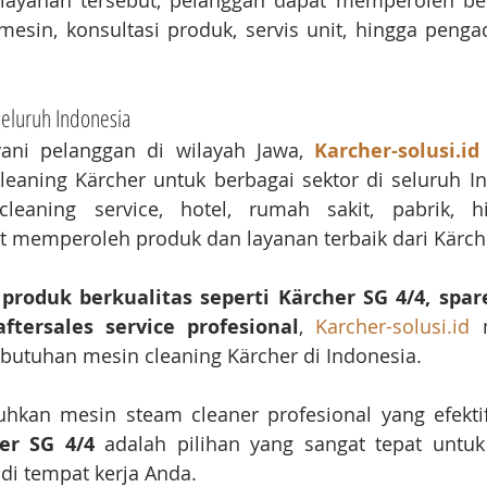
 layanan tersebut, pelanggan dapat memperoleh ber
mesin, konsultasi produk, servis unit, hingga penga
eluruh Indonesia
ani pelanggan di wilayah Jawa, 
Karcher-solusi.id
eaning Kärcher untuk berbagai sektor di seluruh In
leaning service, hotel, rumah sakit, pabrik, hin
 memperoleh produk dan layanan terbaik dari Kärch
 
produk berkualitas seperti Kärcher SG 4/4, sparep
ftersales service profesional
, 
Karcher-solusi.id
 
ebutuhan mesin cleaning Kärcher di Indonesia.
kan mesin steam cleaner profesional yang efektif, 
er SG 4/4
 adalah pilihan yang sangat tepat untuk
di tempat kerja Anda.