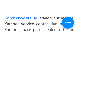
Karcher-Solusi.id
 adalah authorized 
Karcher service center dan original 
Karcher spare parts dealer terbesar 
di Indonesia
https://www.karcher-solusi.id
Info lebih lanjut ? Karcher Sales and 
Service 
087-899-699-111 (WA chat 
only)
#karcherstoresurabaya
#karchersolusijogja
#karcherindonesia
#karcherservicecenter
#karchersparepart
#karcherjakarta 
#karcherbandung
#karchercikarang
#karchersemarang
#karcherjogja
#karchersurabaya
#karchermalang
#karcherbali