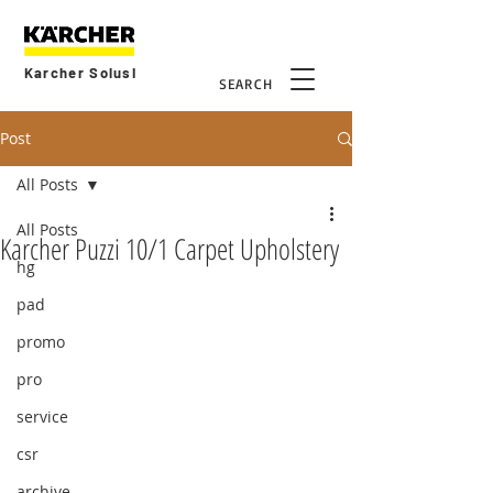
Karcher Solusi
SEARCH
Post
All Posts
All Posts
Karcher Puzzi 10/1 Carpet Upholstery
hg
pad
promo
pro
service
csr
archive