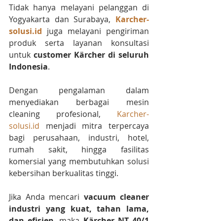
Tidak hanya melayani pelanggan di 
Yogyakarta dan Surabaya, 
Karcher-
solusi.id
 juga melayani pengiriman 
produk serta layanan konsultasi 
untuk 
customer Kärcher di seluruh 
Indonesia
.
Dengan pengalaman dalam 
menyediakan berbagai mesin 
cleaning profesional, 
Karcher-
solusi.id
 menjadi mitra terpercaya 
bagi perusahaan, industri, hotel, 
rumah sakit, hingga fasilitas 
komersial yang membutuhkan solusi 
kebersihan berkualitas tinggi.
Jika Anda mencari 
vacuum cleaner 
industri yang kuat, tahan lama, 
dan efisien
, maka 
Kärcher NT 40/1 