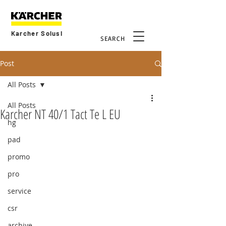
Karcher Solusi
SEARCH
Post
All Posts
All Posts
Karcher NT 40/1 Tact Te L EU
hg
pad
promo
pro
service
csr
archive