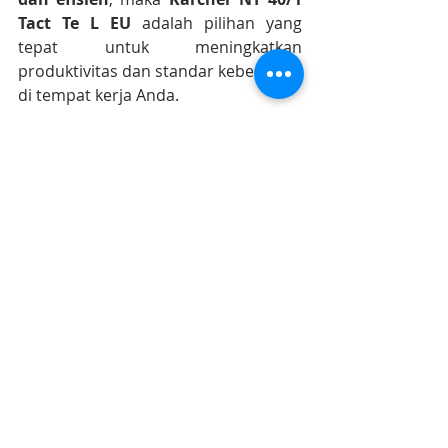
Tact Te L EU
 adalah pilihan yang 
tepat untuk meningkatkan 
produktivitas dan standar kebersihan 
di tempat kerja Anda.
https://www.karcher-solusi.id
Info lebih lanjut ? Karcher Sales and 
Service 
087-899-699-111 (WA chat 
only)
#karcherstoresurabaya
#karchersolusijogja
#karcherindonesia
#karcherservicecenter
#karchersparepart
#karcherjakarta 
#karcherbandung
#karchercikarang
#karchersemarang
#karcherjogja
#karchersurabaya
#karchermalang
#karcherbali
#karcherbalikpapan
#karchermakasar
Karcher Solusi siap melayani sales service parts di Jakarta sebagai karcher jakarta
Karcher Solusi siap melayani sales service parts di Tangerang sebagai karcher tangerang