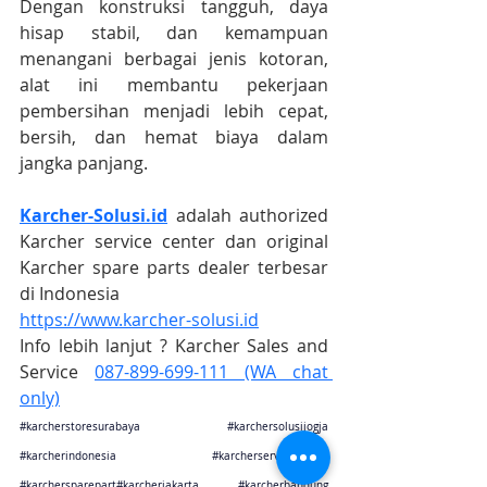
Dengan konstruksi tangguh, daya 
hisap stabil, dan kemampuan 
menangani berbagai jenis kotoran, 
alat ini membantu pekerjaan 
pembersihan menjadi lebih cepat, 
bersih, dan hemat biaya dalam 
jangka panjang.
Karcher-Solusi.id
 adalah authorized 
Karcher service center dan original 
Karcher spare parts dealer terbesar 
di Indonesia
https://www.karcher-solusi.id
Info lebih lanjut ? Karcher Sales and 
Service 
087-899-699-111 (WA chat 
only)
#karcherstoresurabaya
#karchersolusijogja
#karcherindonesia
#karcherservicecenter
#karchersparepart
#karcherjakarta 
#karcherbandung