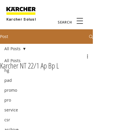
Karcher Solusi
SEARCH
Post
All Posts
All Posts
Karcher NT 22/1 Ap Bp L
hg
pad
promo
pro
service
csr
archive