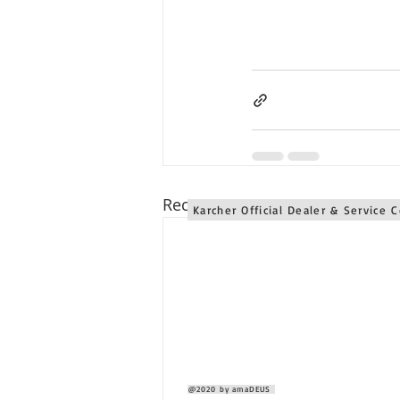
Karcher Solusi siap melayani sales service parts di Jawa 
Karcher Solusi siap melayani sales service parts di Bali se
Recent Posts
Karcher Official Dealer & Service 
@2020 by amaDEUS