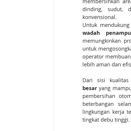
membersihkan area
dinding, sudut,
konvensional.
wadah penampun
memungkinkan pros
untuk mengosongkan
operator membuang
lebih aman dan efis
Dari sisi kualita
besar
 yang mampu m
pembersihan otoma
beterbangan sela
lingkungan kerja t
tingkat debu tinggi.