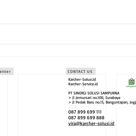
Timur sebagai karcher malang
bagai karcher bali
Center
CONTACT US
Karcher-Solusi.id
Karcher-Service.id
PT SINERGI SOLUSI SAMPURNA
> Jl Jemursari no.100, Surabaya
> Jl Pedak Baru no.15, Banguntapan, Jogj
087 899 699 111
087 899 699 888
vira@karcher-solusi.id