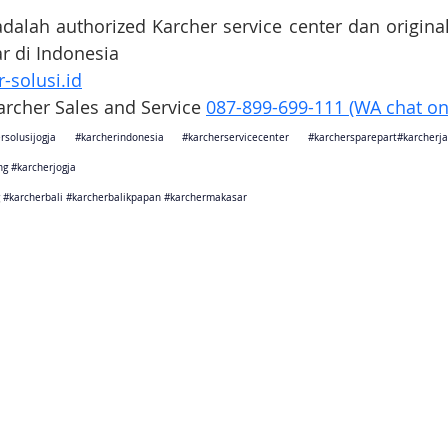
adalah authorized Karcher service center dan original
ar di Indonesia
-solusi.id
Karcher Sales and Service 
087-899-699-111 (WA chat on
rsolusijogja
#karcherindonesia
#karcherservicecenter
#karchersparepart
#karcher
ng
#karcherjogja
#karcherbali
#karcherbalikpapan
#karchermakasar
sebagai karcher jakarta
ang sebagai karcher tangerang
Barat sebagai karcher bandung
arat sebagai karcher cikarang
Tengah sebagai karcher semarang
rta sebagai karcher jogjakarta
Timur sebagai karcher surabaya