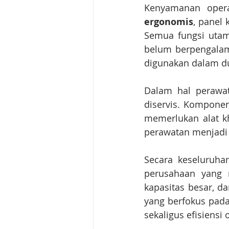
Kenyamanan opera
ergonomis
, panel 
Semua fungsi utam
belum berpengalam
digunakan dalam du
Dalam hal perawa
diservis. Komponen 
memerlukan alat k
perawatan menjadi l
Secara keseluruhan
perusahaan yang 
kapasitas besar, d
yang berfokus pada
sekaligus efisiensi