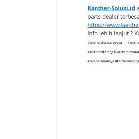
Karcher-Solusi.id
 
parts dealer terbes
https://www.karcher
Info lebih lanjut ? 
#karcherstoresurabaya
#karche
#karchercikarang
#karchersemara
#karchersurabaya
#karchermalang
Karcher Solusi siap melayani sales service parts di Jakarta 
Karcher Solusi siap melayani sales service parts di Tanger
Karcher Solusi siap melayani sales service parts di Jawa 
Karcher Solusi siap melayani sales service parts di Jawa B
Karcher Solusi siap melayani sales service parts di Jawa 
Karcher Solusi siap melayani sales service parts di Jogjaka
Karcher Solusi siap melayani sales service parts di Jawa 