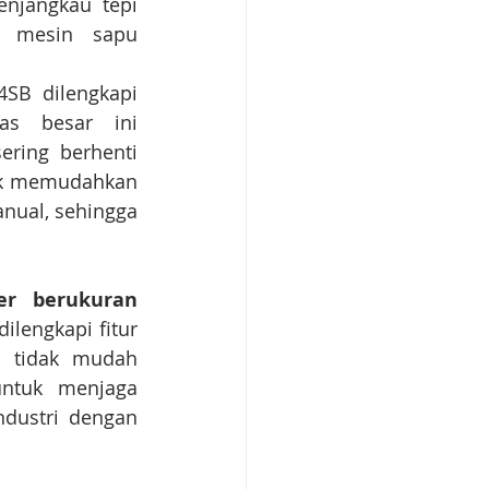
njangkau tepi 
n mesin sapu 
Untuk mendukung kinerja optimal, Karcher KM 100/120 R Bp Pack 4SB dilengkapi 
as besar ini 
ring berhenti 
ik memudahkan 
ual, sehingga 
der berukuran 
lengkapi fitur 
 tidak mudah 
ntuk menjaga 
ndustri dengan 