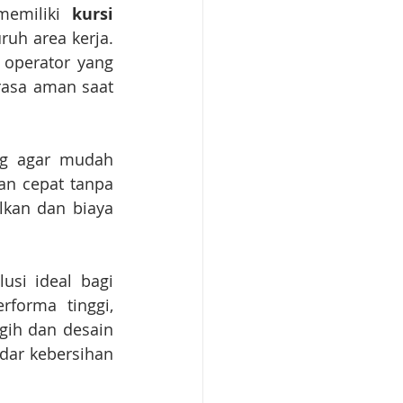
emiliki 
kursi 
uruh area kerja. 
operator yang 
asa aman saat 
g agar mudah 
an cepat tanpa 
kan dan biaya 
usi ideal bagi 
orma tinggi, 
gih dan desain 
ar kebersihan 