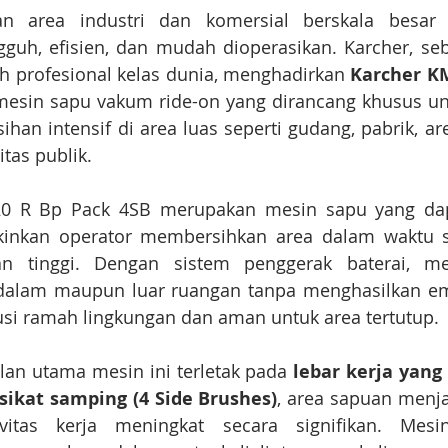
an area industri dan komersial berskala besar
gguh, efisien, dan mudah dioperasikan. Karcher, se
h profesional kelas dunia, menghadirkan 
Karcher KM
mesin sapu vakum ride-on yang dirancang khusus u
an intensif di area luas seperti gudang, pabrik, area
litas publik.
0 R Bp Pack 4SB merupakan mesin sapu yang dapa
nkan operator membersihkan area dalam waktu si
n tinggi. Dengan sistem penggerak baterai, mes
 dalam maupun luar ruangan tanpa menghasilkan emi
si ramah lingkungan dan aman untuk area tertutup.
lan utama mesin ini terletak pada 
lebar kerja yang
sikat samping (4 Side Brushes)
, area sapuan menjad
ivitas kerja meningkat secara signifikan. Mes