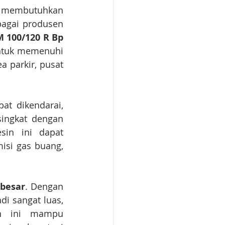
 membutuhkan 
bagai produsen 
 100/120 R Bp 
ntuk memenuhi 
 parkir, pusat 
t dikendarai, 
ngkat dengan 
in ini dapat 
si gas buang, 
 besar
. Dengan 
i sangat luas, 
in ini mampu 