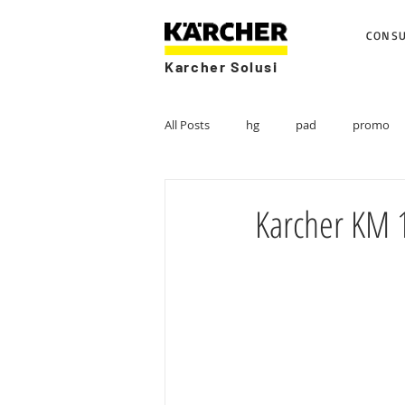
CONS
Karcher Solusi
All Posts
hg
pad
promo
Karcher KM 