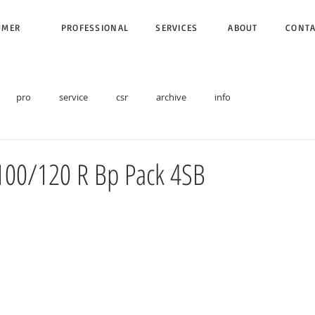
UMER
PROFESSIONAL
SERVICES
ABOUT
CONT
pro
service
csr
archive
info
100/120 R Bp Pack 4SB