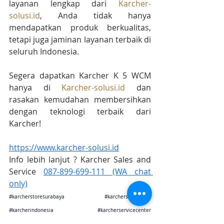
layanan lengkap dari 
Karcher-
solusi.id
, Anda tidak hanya 
mendapatkan produk berkualitas, 
tetapi juga jaminan layanan terbaik di 
seluruh Indonesia.
Segera dapatkan Karcher K 5 WCM 
hanya di 
Karcher-solusi.id
 dan 
rasakan kemudahan membersihkan 
dengan teknologi terbaik dari 
Karcher!
https://www.karcher-solusi.id
Info lebih lanjut ? Karcher Sales and 
Service 
087-899-699-111 (WA chat 
only)
#karcherstoresurabaya
#karchersolusijogja
#karcherindonesia
#karcherservicecenter
#karchersparepart
#karcherjakarta 
#karcherbandung