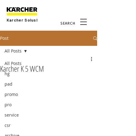
Karcher Solusi
SEARCH
Post
All Posts
All Posts
Karcher K 5 WCM
hg
pad
promo
pro
service
csr
archive