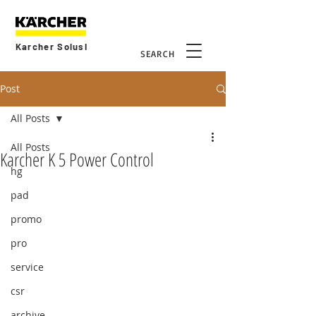
Karcher Solusi
SEARCH
Post
All Posts
All Posts
Karcher K 5 Power Control
hg
pad
promo
pro
service
csr
archive