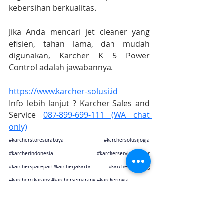
kebersihan berkualitas.
Jika Anda mencari jet cleaner yang 
efisien, tahan lama, dan mudah 
digunakan, Kärcher K 5 Power 
Control adalah jawabannya.
https://www.karcher-solusi.id
Info lebih lanjut ? Karcher Sales and 
Service 
087-899-699-111 (WA chat 
only)
#karcherstoresurabaya
#karchersolusijogja
#karcherindonesia
#karcherservicecenter
#karchersparepart
#karcherjakarta 
#karcherbandung
#karchercikarang
#karchersemarang
#karcherjogja
#karchersurabaya
#karchermalang
#karcherbali
#karcherbalikpapan
#karchermakasar
Karcher Solusi siap melayani sales service parts di Jakarta sebagai karcher jakarta