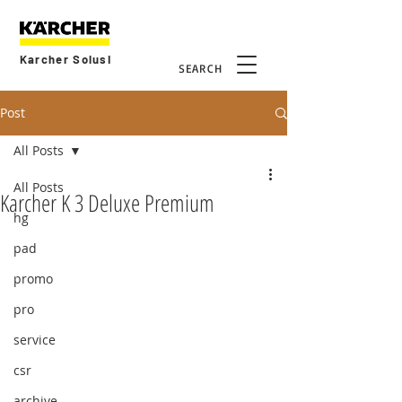
Karcher Solusi
SEARCH
Post
All Posts
All Posts
Karcher K 3 Deluxe Premium
hg
pad
promo
pro
service
csr
archive