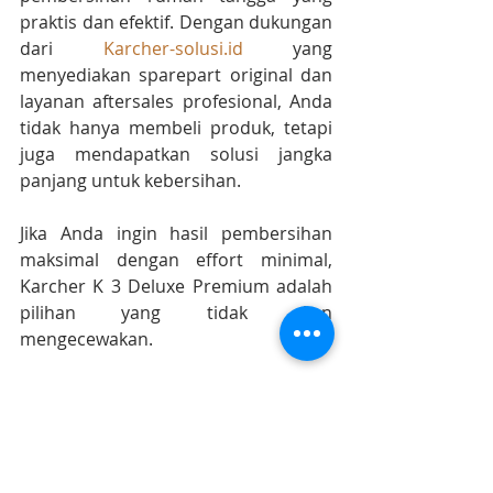
praktis dan efektif. Dengan dukungan 
dari 
Karcher-solusi.id
 yang 
menyediakan sparepart original dan 
layanan aftersales profesional, Anda 
tidak hanya membeli produk, tetapi 
juga mendapatkan solusi jangka 
panjang untuk kebersihan.
Jika Anda ingin hasil pembersihan 
maksimal dengan effort minimal, 
Karcher K 3 Deluxe Premium adalah 
pilihan yang tidak akan 
mengecewakan.
https://www.karcher-solusi.id
Info lebih lanjut ? Karcher Sales and 
Service 
087-899-699-111 (WA chat 
only)