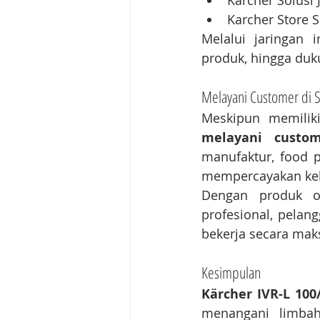
Karcher Solusi 
Karcher Store 
Melalui jaringan 
produk, hingga duk
Melayani Customer di S
Meskipun memilik
melayani custom
manufaktur, food pr
mempercayakan keb
Dengan produk ori
profesional, pelan
bekerja secara mak
Kesimpulan
Kärcher IVR-L 100
menangani limbah 