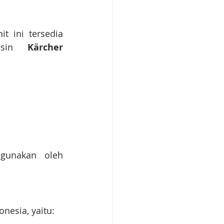
nit ini tersedia 
esin 
Kärcher 
gunakan oleh 
nesia, yaitu: