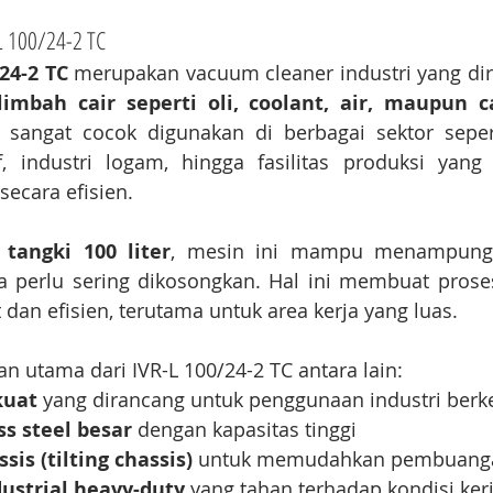
L 100/24-2 TC
24-2 TC
 merupakan vacuum cleaner industri yang di
limbah cair seperti oli, coolant, air, maupun ca
i sangat cocok digunakan di berbagai sektor sepert
, industri logam, hingga fasilitas produksi yan
secara efisien.
 tangki 100 liter
, mesin ini mampu menampung 
a perlu sering dikosongkan. Hal ini membuat prose
 dan efisien, terutama untuk area kerja yang luas.
 utama dari IVR-L 100/24-2 TC antara lain:
kuat
 yang dirancang untuk penggunaan industri berk
ss steel besar
 dengan kapasitas tinggi
sis (tilting chassis)
 untuk memudahkan pembuanga
dustrial heavy-duty
 yang tahan terhadap kondisi ker