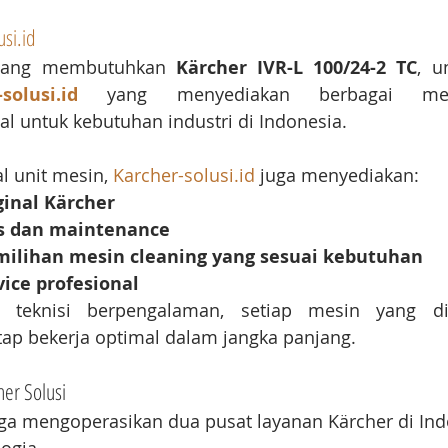
usi.id
yang membutuhkan 
Kärcher IVR-L 100/24-2 TC
, u
solusi.id
 yang menyediakan berbagai m
nal untuk kebutuhan industri di Indonesia.
 unit mesin, 
Karcher-solusi.id
 juga menyediakan:
ginal Kärcher
s dan maintenance
milihan mesin cleaning yang sesuai kebutuhan
vice profesional
teknisi berpengalaman, setiap mesin yang di
tap bekerja optimal dalam jangka panjang.
her Solusi
uga mengoperasikan dua pusat layanan Kärcher di Indo