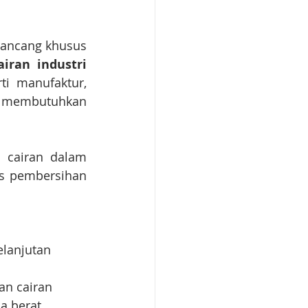
rancang khusus 
iran industri 
i manufaktur, 
g membutuhkan 
cairan dalam 
s pembersihan 
elanjutan
n cairan
ja berat