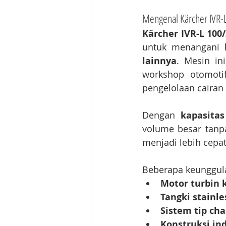
Mengenal Kärcher IVR-
Kärcher IVR-L 100/
untuk menangani 
lainnya
. Mesin in
workshop otomotif
pengelolaan cairan 
Dengan 
kapasitas
volume besar tanp
menjadi lebih cepat
Beberapa keunggulan
Motor turbin 
Tangki stainle
Sistem tip chas
Konstruksi in