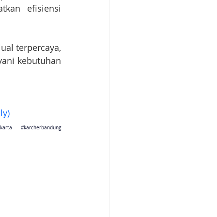
kan efisiensi 
al terpercaya, 
yani kebutuhan 
ly)
jakarta 
#karcherbandung