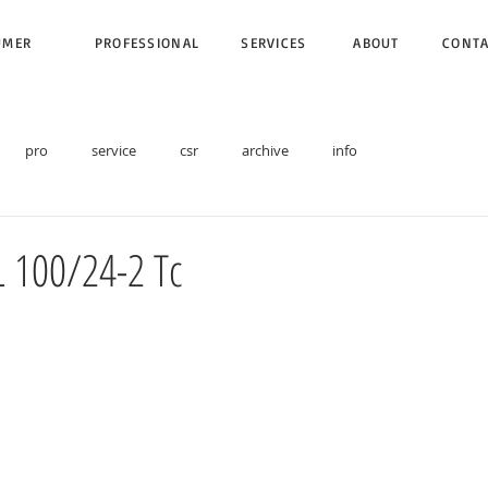
UMER
PROFESSIONAL
SERVICES
ABOUT
CONT
pro
service
csr
archive
info
L 100/24-2 Tc