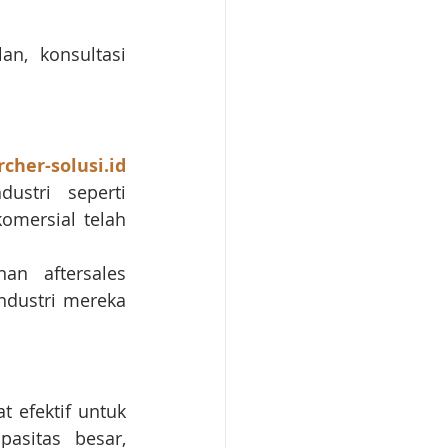
n, konsultasi 
rcher-solusi.id
ustri seperti 
omersial telah 
n aftersales 
dustri mereka 
 efektif untuk 
sitas besar, 