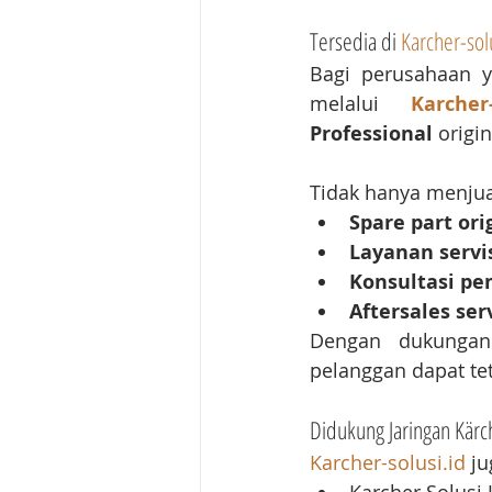
Tersedia di 
Karcher-sol
Bagi perusahaan 
melalui 
Karcher-
Professional
 origi
Tidak hanya menjual
Spare part ori
Layanan servi
Konsultasi pe
Aftersales ser
Dengan dukungan 
pelanggan dapat te
Didukung Jaringan Kärc
Karcher-solusi.id
 j