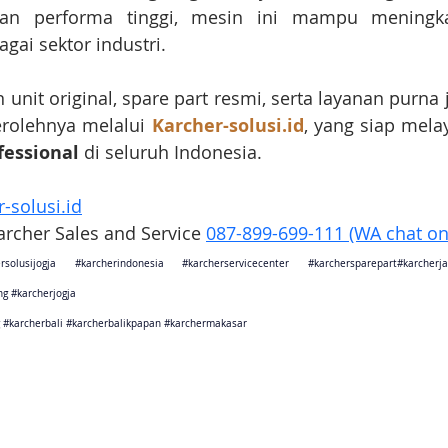
dan performa tinggi, mesin ini mampu meningkat
gai sektor industri.
nit original, spare part resmi, serta layanan purna ju
olehnya melalui 
Karcher-solusi.id
, yang siap mela
fessional
 di seluruh Indonesia. 
-solusi.id
Karcher Sales and Service 
087-899-699-111 (WA chat on
rsolusijogja
#karcherindonesia
#karcherservicecenter
#karchersparepart
#karcher
ng
#karcherjogja
#karcherbali
#karcherbalikpapan
#karchermakasar
sebagai karcher jakarta
ang sebagai karcher tangerang
Barat sebagai karcher bandung