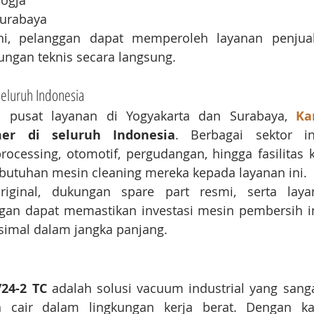
Jogja
Surabaya
ini, pelanggan dapat memperoleh layanan penjuala
ungan teknis secara langsung.
eluruh Indonesia
i pusat layanan di Yogyakarta dan Surabaya, 
Ka
er di seluruh Indonesia
. Berbagai sektor ind
ocessing, otomotif, pergudangan, hingga fasilitas k
utuhan mesin cleaning mereka kepada layanan ini.
ginal, dukungan spare part resmi, serta layana
ggan dapat memastikan investasi mesin pembersih in
simal dalam jangka panjang.
/24-2 TC
 adalah solusi vacuum industrial yang sangat
cair dalam lingkungan kerja berat. Dengan kapa