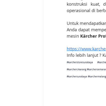
konstruksi kuat, 
operasional di berba
Untuk mendapatkan u
Anda dapat memper
mesin 
Kärcher Pro
https://www.karcher
Info lebih lanjut ? 
#karcherstoresurabaya
#karche
#karchercikarang
#karchersemara
#karchersurabaya
#karchermalang
Karcher Solusi siap melayani sales service parts di Jakarta 
Karcher Solusi siap melayani sales service parts di Tanger
Karcher Solusi siap melayani sales service parts di Jawa 