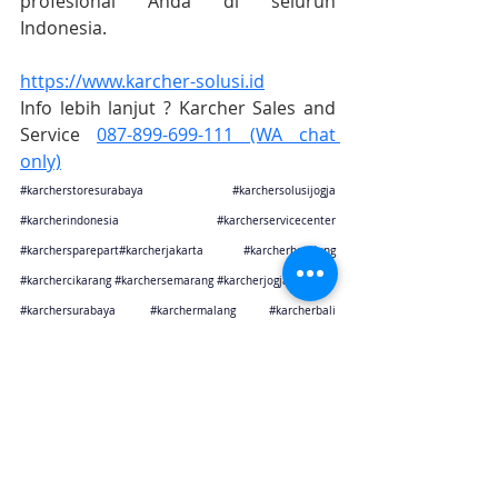
profesional Anda di seluruh 
Indonesia.
https://www.karcher-solusi.id
Info lebih lanjut ? Karcher Sales and 
Service 
087-899-699-111 (WA chat 
only)
#karcherstoresurabaya
#karchersolusijogja
#karcherindonesia
#karcherservicecenter
#karchersparepart
#karcherjakarta 
#karcherbandung
#karchercikarang
#karchersemarang
#karcherjogja
#karchersurabaya
#karchermalang
#karcherbali
#karcherbalikpapan
#karchermakasar
Karcher Solusi siap melayani sales service parts di Jakarta sebagai karcher jakarta
Karcher Solusi siap melayani sales service parts di Tangerang sebagai karcher tangerang
Karcher Solusi siap melayani sales service parts di Jawa Barat sebagai karcher bandung
Karcher Solusi siap melayani sales service parts di Jawa Barat sebagai karcher cikarang
Karcher Solusi siap melayani sales service parts di Jawa Tengah sebagai karcher semarang