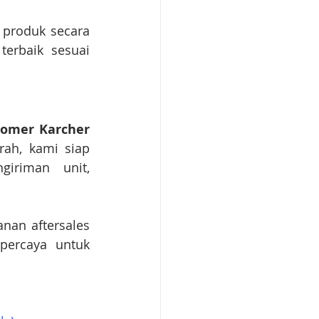
produk secara 
erbaik sesuai 
omer Karcher 
ah, kami siap 
iriman unit, 
anan aftersales 
percaya untuk 