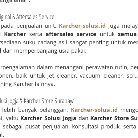
ginal & Aftersales Service
pada penjualan unit, 
Karcher-solusi.id
 juga melay
l Karcher
 serta 
aftersales service
 untuk 
semua 
rsediaan suku cadang asli sangat penting untuk me
l dan memperpanjang usia pakai.
erpengalaman dalam menangani perawatan rutin, perb
en, baik untuk jet cleaner, vacuum cleaner, scrub
ing Karcher lainnya.
usi Jogja & Karcher Store Surabaya
lebih banyak pelanggan, 
Karcher-solusi.id
 mengo
, yaitu 
Karcher Solusi Jogja
 dan 
Karcher Store S
i sebagai pusat penjualan, konsultasi produk, serta 
l.