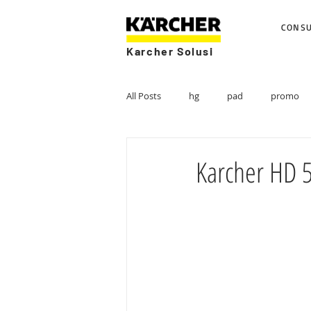
CONS
Karcher Solusi
All Posts
hg
pad
promo
Karcher HD 5