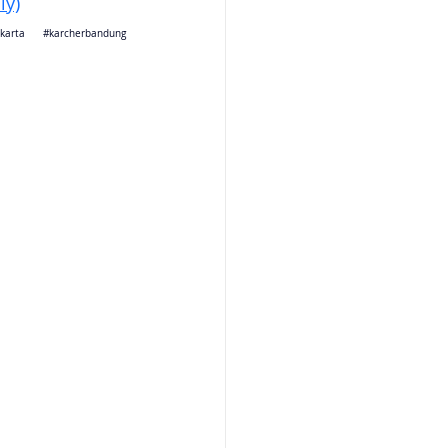
ly)
jakarta 
#karcherbandung