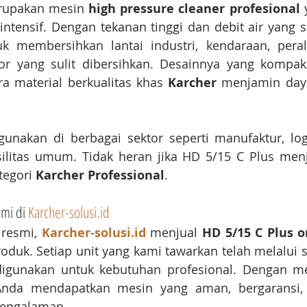
rupakan mesin 
high pressure cleaner profesional
 
tensif. Dengan tekanan tinggi dan debit air yang sta
uk membersihkan lantai industri, kendaraan, perala
or yang sulit dibersihkan. Desainnya yang komp
ra material berkualitas khas 
Karcher
 menjamin daya
unakan di berbagai sektor seperti manufaktur, logis
silitas umum. Tidak heran jika HD 5/15 C Plus menj
tegori 
Karcher Professional
.
mi di 
Karcher-solusi.id
 resmi, 
Karcher-solusi.id
 menjual 
HD 5/15 C Plus o
oduk. Setiap unit yang kami tawarkan telah melalui st
Anda mendapatkan mesin yang aman, bergaransi, 
pengalaman.