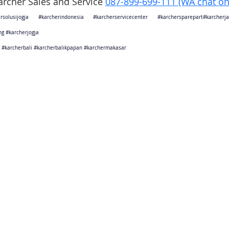
Karcher Sales and Service 
087-899-699-111 (WA chat on
rsolusijogja
#karcherindonesia
#karcherservicecenter
#karchersparepart
#karcher
ng
#karcherjogja
#karcherbali
#karcherbalikpapan
#karchermakasar
sebagai karcher jakarta
ang sebagai karcher tangerang
Barat sebagai karcher bandung
arat sebagai karcher cikarang
Tengah sebagai karcher semarang
rta sebagai karcher jogjakarta
Timur sebagai karcher surabaya
Timur sebagai karcher malang
bagai karcher bali