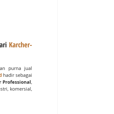
ari 
Karcher-
n purna jual 
d
 hadir sebagai 
 Professional
, 
tri, komersial, 