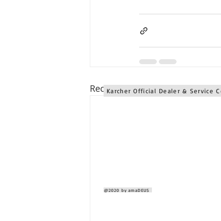
Recent Posts
Karcher Official Dealer & Service 
@2020 by amaDEUS