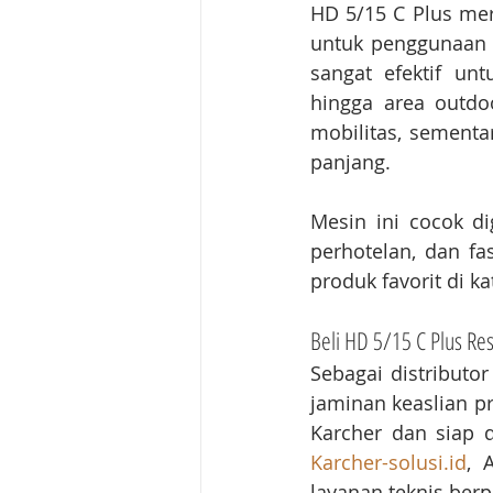
HD 5/15 C Plus me
untuk penggunaan in
sangat efektif unt
hingga area outdo
mobilitas, sementa
panjang.
Mesin ini cocok dig
perhotelan, dan fa
produk favorit di ka
Beli HD 5/15 C Plus Res
Sebagai distributor
jaminan keaslian pr
Karcher-solusi.id
, 
layanan teknis ber