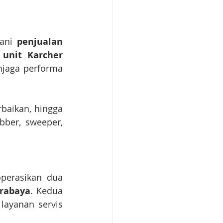
ani 
penjualan 
unit Karcher 
njaga performa 
aikan, hingga 
ber, sweeper, 
perasikan dua 
urabaya
. Kedua 
layanan servis 