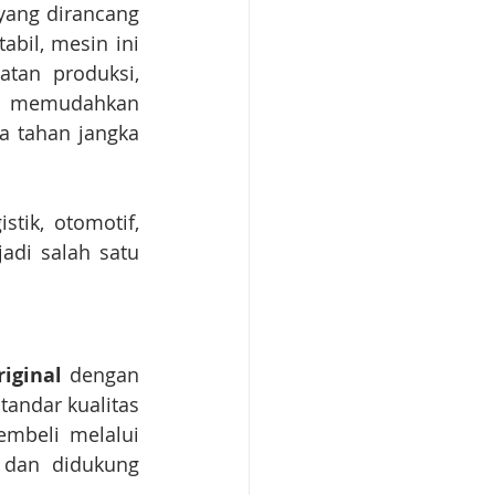
yang dirancang 
bil, mesin ini 
tan produksi, 
ak memudahkan 
 tahan jangka 
tik, otomotif, 
adi salah satu 
riginal
 dengan 
andar kualitas 
Karcher dan siap digunakan untuk kebutuhan profesional. Dengan membeli melalui 
dan didukung 