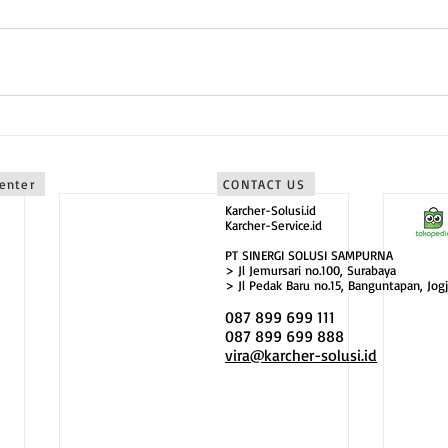
Center
CONTACT US
Karcher-Solusi.id
Karcher-Service.id
PT SINERGI SOLUSI SAMPURNA
> Jl Jemursari no.100, Surabaya
> Jl Pedak Baru no.15, Banguntapan, Jogj
087 899 699 111
087 899 699 888
vira@karcher-solusi.id