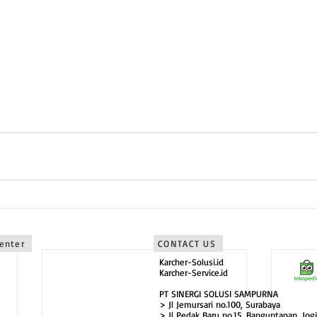
rta sebagai karcher jogjakarta
Timur sebagai karcher surabaya
Timur sebagai karcher malang
bagai karcher bali
Center
CONTACT US
Karcher-Solusi.id
Karcher-Service.id
PT SINERGI SOLUSI SAMPURNA
> Jl Jemursari no.100, Surabaya
> Jl Pedak Baru no.15, Banguntapan, Jogj