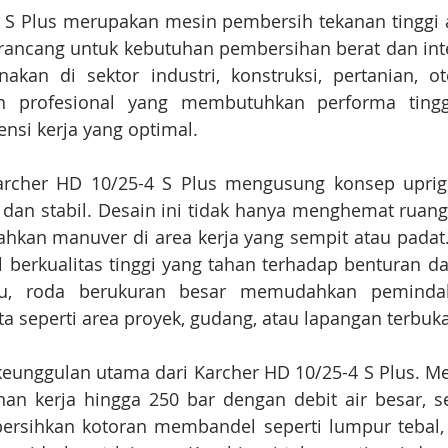
 S Plus merupakan mesin pembersih tekanan tinggi ai
rancang untuk kebutuhan pembersihan berat dan inten
akan di sektor industri, konstruksi, pertanian, ot
n profesional yang membutuhkan performa tinggi
ensi kerja yang optimal.
Karcher HD 10/25-4 S Plus mengusung konsep upright
h dan stabil. Desain ini tidak hanya menghemat ruan
hkan manuver di area kerja yang sempit atau padat.
l berkualitas tinggi yang tahan terhadap benturan dan
itu, roda berukuran besar memudahkan peminda
a seperti area proyek, gudang, atau lapangan terbuka
eunggulan utama dari Karcher HD 10/25-4 S Plus. Me
an kerja hingga 250 bar dengan debit air besar, se
ersihkan kotoran membandel seperti lumpur tebal, 