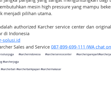
i jangka panjang yang sangat menguntungkan bagi be
embutuhkan mesin high pressure yang mampu bekerja
yak menjadi pilihan utama.
adalah authorized Karcher service center dan original
ar di Indonesia
-solusi.id
Karcher Sales and Service 
087-899-699-111 (WA chat on
rsolusijogja
#karcherindonesia
#karcherservicecenter
#karchersparepart
#karcher
ng
#karcherjogja
#karcherbali
#karcherbalikpapan
#karchermakasar
sebagai karcher jakarta
ang sebagai karcher tangerang
Barat sebagai karcher bandung
arat sebagai karcher cikarang
Tengah sebagai karcher semarang