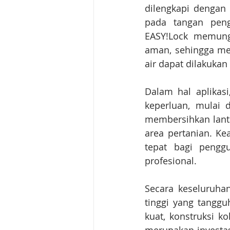
dilengkapi dengan
pada tangan pengg
EASY!Lock memung
aman, sehingga mem
air dapat dilakuka
Dalam hal aplikasi
keperluan, mulai 
membersihkan lanta
area pertanian. Ke
tepat bagi pengg
profesional.
Secara keseluruha
tinggi yang tanggu
kuat, konstruksi k