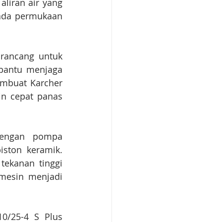
liran air yang 
ada permukaan 
irancang untuk 
bantu menjaga 
mbuat Karcher 
n cepat panas 
engan pompa 
ston keramik. 
ekanan tinggi 
mesin menjadi 
/25-4 S Plus 