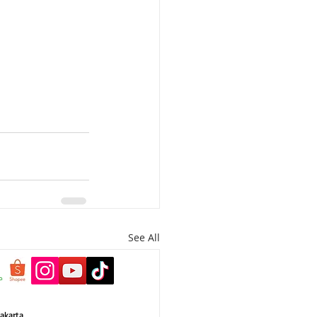
See All
akarta