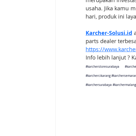
merupakan investas
usaha. Jika kamu m
hari, produk ini la
Karcher-Solusi.id
 
parts dealer terbes
https://www.karcher
Info lebih lanjut ? 
#karcherstoresurabaya
#karche
#karchercikarang
#karchersemara
#karchersurabaya
#karchermalang
Karcher Solusi siap melayani sales service parts di Jakarta 
Karcher Solusi siap melayani sales service parts di Tanger
Karcher Solusi siap melayani sales service parts di Jawa 
Karcher Solusi siap melayani sales service parts di Jawa B
Karcher Solusi siap melayani sales service parts di Jawa 