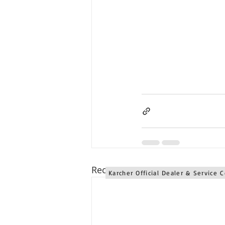
Karcher Solusi siap melayani sales service parts di Jogjaka
Karcher Solusi siap melayani sales service parts di Jawa 
Karcher Solusi siap melayani sales service parts di Jawa 
Karcher Solusi siap melayani sales service parts di Bali se
Recent Posts
Karcher Official Dealer & Service 