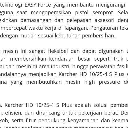
 teknologi EASY!Force yang membantu mengurangi 
una saat mengoperasikan pistol semprot. Selain
kinkan pemasangan dan pelepasan aksesori deng
percepat waktu kerja di lapangan. Pengaturan teka
n dengan mudah sesuai kebutuhan pembersihan.
, mesin ini sangat fleksibel dan dapat digunakan u
dari membersihkan kendaraan besar seperti truk da
i dan mesin di area industri, hingga perawatan fasi
andalannya menjadikan Karcher HD 10/25-4 S Plus se
una yang membutuhkan mesin high pressure de
n, Karcher HD 10/25-4 S Plus adalah solusi pember
h, efisien, dan dirancang untuk pekerjaan berat. D
okoh, serta fitur pendukung kenyamanan dan keaman