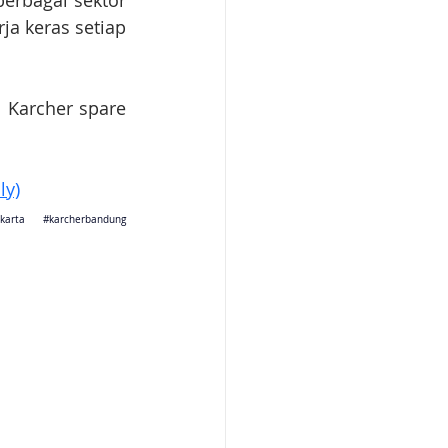
rbagai sektor 
 keras setiap 
 Karcher spare 
ly)
jakarta 
#karcherbandung