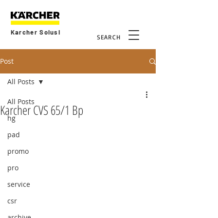
Karcher Solusi
SEARCH
Post
All Posts
All Posts
Karcher CVS 65/1 Bp
hg
pad
promo
pro
service
csr
archive