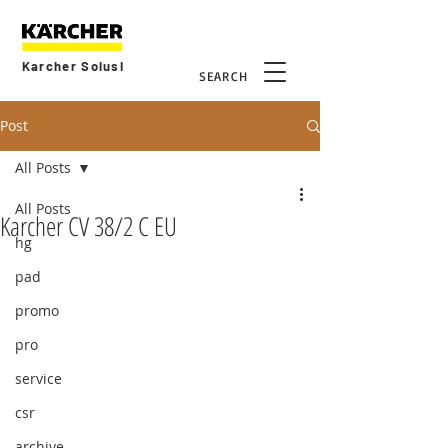
Karcher Solusi
SEARCH
Post
All Posts
All Posts
Karcher CV 38/2 C EU
hg
pad
promo
pro
service
csr
archive