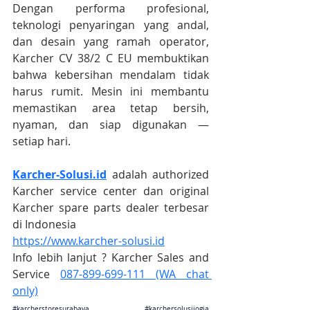
Dengan performa profesional, 
teknologi penyaringan yang andal, 
dan desain yang ramah operator, 
Karcher CV 38/2 C EU membuktikan 
bahwa kebersihan mendalam tidak 
harus rumit. Mesin ini membantu 
memastikan area tetap bersih, 
nyaman, dan siap digunakan — 
setiap hari.
Karcher-Solusi.id
 adalah authorized 
Karcher service center dan original 
Karcher spare parts dealer terbesar 
di Indonesia
https://www.karcher-solusi.id
Info lebih lanjut ? Karcher Sales and 
Service 
087-899-699-111 (WA chat 
only)
#karcherstoresurabaya
#karchersolusijogja