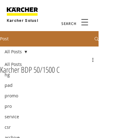
Karcher Solusi
SEARCH
Post
All Posts
All Posts
Karcher BDP 50/1500 C
hg
pad
promo
pro
service
csr
archive