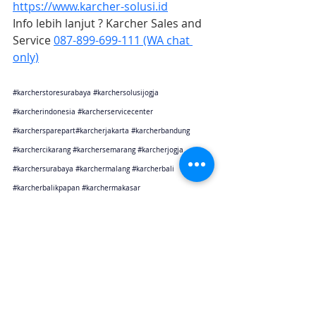
https://www.karcher-solusi.id
Info lebih lanjut ? Karcher Sales and 
Service 
087-899-699-111 (WA chat 
only)
#karcherstoresurabaya
#karchersolusijogja
#karcherindonesia
#karcherservicecenter
#karchersparepart
#karcherjakarta 
#karcherbandung
#karchercikarang
#karchersemarang
#karcherjogja
#karchersurabaya
#karchermalang
#karcherbali
#karcherbalikpapan
#karchermakasar
Karcher Solusi siap melayani sales service parts di Jakarta sebagai karcher jakarta
Karcher Solusi siap melayani sales service parts di Tangerang sebagai karcher tangerang
Karcher Solusi siap melayani sales service parts di Jawa Barat sebagai karcher bandung
Karcher Solusi siap melayani sales service parts di Jawa Barat sebagai karcher cikarang
Karcher Solusi siap melayani sales service parts di Jawa Tengah sebagai karcher semarang
Karcher Solusi siap melayani sales service parts di Jogjakarta sebagai karcher jogjakarta