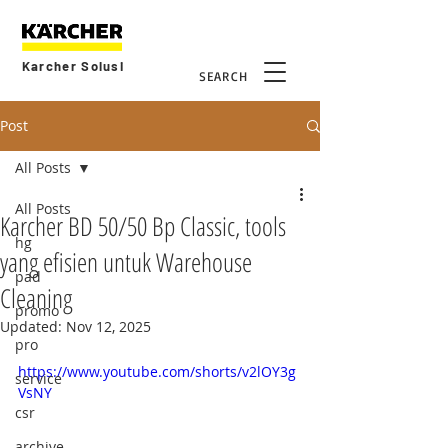
Karcher Solusi
SEARCH
Post
All Posts
All Posts
Karcher BD 50/50 Bp Classic, tools
hg
yang efisien untuk Warehouse
pad
Cleaning
promo
Updated:
Nov 12, 2025
pro
https://www.youtube.com/shorts/v2lOY3g
service
VsNY
csr
archive