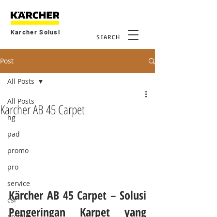
Karcher Solusi
SEARCH
Post
All Posts
All Posts
Karcher AB 45 Carpet
hg
pad
promo
pro
service
Kärcher AB 45 Carpet – Solusi 
csr
Pengeringan Karpet yang 
archive