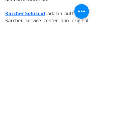
Karcher-Solusi.id
 adalah authorized 
Karcher service center dan original 
Karcher spare parts dealer terbesar 
di Indonesia
https://www.karcher-solusi.id
Info lebih lanjut ? Karcher Sales and 
Service 
087-899-699-111 (WA chat 
only)
#karcherstoresurabaya
#karchersolusijogja
#karcherindonesia
#karcherservicecenter
#karchersparepart
#karcherjakarta 
#karcherbandung
#karchercikarang
#karchersemarang
#karcherjogja
#karchersurabaya
#karchermalang
#karcherbali
#karcherbalikpapan
#karchermakasar
Karcher Solusi siap melayani sales service parts di Jakarta sebagai karcher jakarta
Karcher Solusi siap melayani sales service parts di Tangerang sebagai karcher tangerang