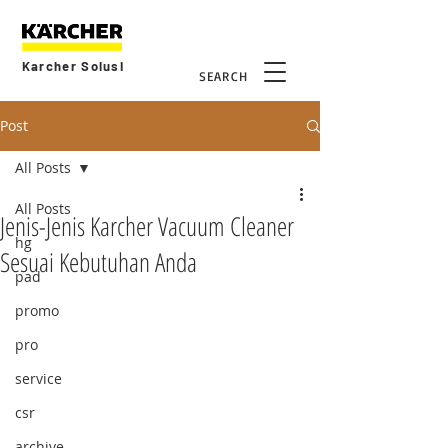
Karcher Solusi
SEARCH
Post
All Posts
All Posts
Jenis-Jenis Karcher Vacuum Cleaner
hg
Sesuai Kebutuhan Anda
pad
promo
pro
service
csr
archive