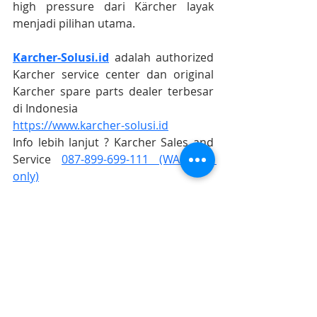
high pressure dari Kärcher layak 
menjadi pilihan utama.
Karcher-Solusi.id
 adalah authorized 
Karcher service center dan original 
Karcher spare parts dealer terbesar 
di Indonesia
https://www.karcher-solusi.id
Info lebih lanjut ? Karcher Sales and 
Service 
087-899-699-111 (WA chat 
only)
#karcherstoresurabaya
#karchersolusijogja
#karcherindonesia
#karcherservicecenter
#karchersparepart
#karcherjakarta 
#karcherbandung
#karchercikarang
#karchersemarang
#karcherjogja
#karchersurabaya
#karchermalang
#karcherbali
#karcherbalikpapan
#karchermakasar
Karcher Solusi siap melayani sales service parts di Jakarta sebagai karcher jakarta