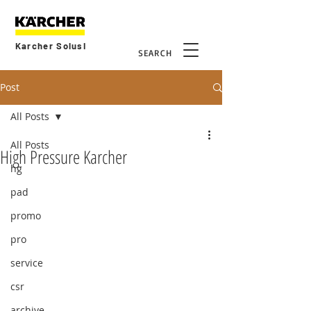
Karcher Solusi
SEARCH
Post
All Posts
All Posts
High Pressure Karcher
hg
pad
promo
pro
service
csr
archive