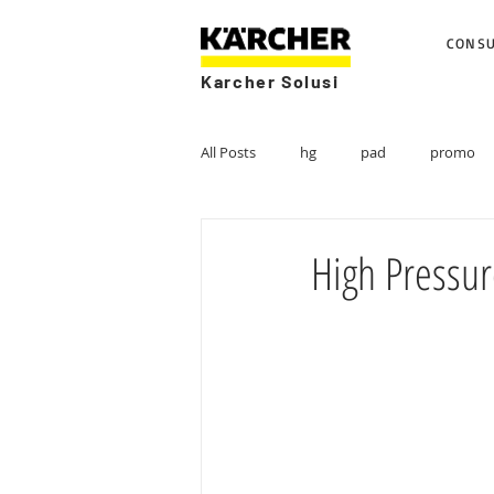
CONS
Karcher Solusi
All Posts
hg
pad
promo
High Pressur