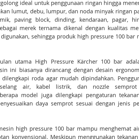
rgolong ideal untuk penggunaan ringan hingga menen
n lumut, debu, lumpur, dan noda minyak ringan p
amik, paving block, dinding, kendaraan, pagar, hin
sebagai merek ternama dikenal dengan kualitas mes
 digunakan, sehingga produk high pressure 100 bar m
gulan utama High Pressure Kärcher 100 bar adal
sin ini biasanya dirancang dengan desain ergonomi
rta dilengkapi roda agar mudah dipindahkan. Penggu
lang air, kabel listrik, dan nozzle semprot
erapa model juga dilengkapi pengaturan tekanan 
nyesuaikan daya semprot sesuai dengan jenis pe
i, mesin high pressure 100 bar mampu menghemat air
an konvensional. Meskipun menggunakan tekanan t