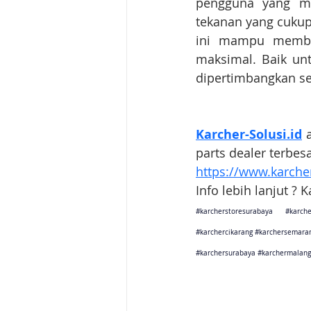
pengguna yang mem
tekanan yang cukup 
ini mampu memban
maksimal. Baik un
dipertimbangkan se
Karcher-Solusi.id
 
parts dealer terbes
https://www.karcher
Info lebih lanjut ? 
#karcherstoresurabaya
#karche
#karchercikarang
#karchersemara
#karchersurabaya
#karchermalang
Karcher Solusi siap melayani sales service parts di Jakarta 
Karcher Solusi siap melayani sales service parts di Tanger