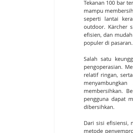
Tekanan 100 bar te
mampu membersihka
seperti lantai ker
outdoor. Kärcher 
efisien, dan mudah
populer di pasaran.
Salah satu keung
pengoperasian. Me
relatif ringan, se
menyambungkan se
membersihkan. Beb
pengguna dapat me
dibersihkan.
Dari sisi efisiens
metode penyemprot