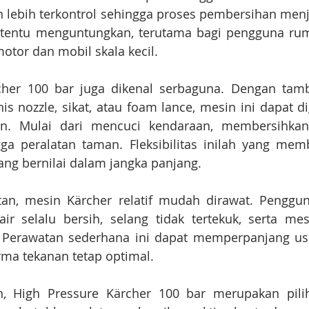
n lebih terkontrol sehingga proses pembersihan menja
ini tentu menguntungkan, terutama bagi pengguna r
otor dan mobil skala kecil.
cher 100 bar juga dikenal serbaguna. Dengan tamb
nis nozzle, sikat, atau foam lance, mesin ini dapat d
n. Mulai dari mencuci kendaraan, membersihkan 
a peralatan taman. Fleksibilitas inilah yang memb
ang bernilai dalam jangka panjang.
an, mesin Kärcher relatif mudah dirawat. Penggun
air selalu bersih, selang tidak tertekuk, serta mes
. Perawatan sederhana ini dapat memperpanjang usi
ma tekanan tetap optimal.
n, High Pressure Kärcher 100 bar merupakan pilih