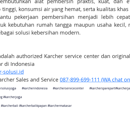
butuhkan alat pembersih praktis, kuat, dan efi
tinggi, konsumsi air yang hemat, serta kualitas khas 
tu pekerjaan pembersihan menjadi lebih cepat 
tuk kebutuhan rumah tangga maupun usaha kecil, me
bagai solusi kebersihan modern.
adalah authorized Karcher service center dan original
ar di Indonesia
-solusi.id
Karcher Sales and Service 
087-899-699-111 (WA chat on
rsolusijogja
#karcherindonesia
#karcherservicecenter
#karchersparepart
#karcher
ng
#karcherjogja
#karcherbali
#karcherbalikpapan
#karchermakasar
sebagai karcher jakarta
ang sebagai karcher tangerang