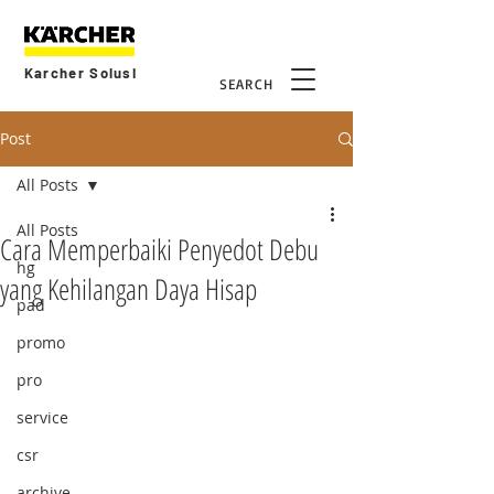
Karcher Solusi
SEARCH
Post
All Posts
All Posts
Cara Memperbaiki Penyedot Debu
hg
yang Kehilangan Daya Hisap
pad
promo
pro
service
csr
archive