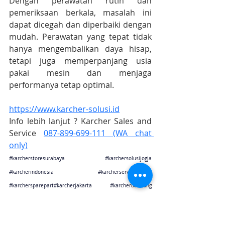
Dengan perawatan rutin dan 
pemeriksaan berkala, masalah ini 
dapat dicegah dan diperbaiki dengan 
mudah. Perawatan yang tepat tidak 
hanya mengembalikan daya hisap, 
tetapi juga memperpanjang usia 
pakai mesin dan menjaga 
performanya tetap optimal.
https://www.karcher-solusi.id
Info lebih lanjut ? Karcher Sales and 
Service 
087-899-699-111 (WA chat 
only)
#karcherstoresurabaya
#karchersolusijogja
#karcherindonesia
#karcherservicecenter
#karchersparepart
#karcherjakarta 
#karcherbandung
#karchercikarang
#karchersemarang
#karcherjogja
#karchersurabaya
#karchermalang
#karcherbali