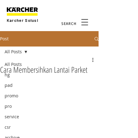
Karcher Solusi
SEARCH
Post
All Posts
All Posts
Cara Membersihkan Lantai Parket
hg
pad
promo
pro
service
csr
archive