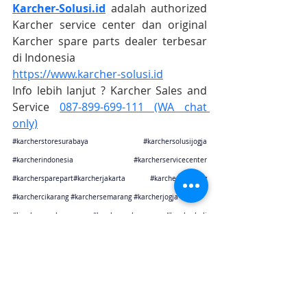
Karcher-Solusi.id
 adalah authorized 
Karcher service center dan original 
Karcher spare parts dealer terbesar 
di Indonesia
https://www.karcher-solusi.id
Info lebih lanjut ? Karcher Sales and 
Service 
087-899-699-111 (WA chat 
only)
#karcherstoresurabaya
#karchersolusijogja
#karcherindonesia
#karcherservicecenter
#karchersparepart
#karcherjakarta 
#karcherbandung
#karchercikarang
#karchersemarang
#karcherjogja
#karchersurabaya
#karchermalang
#karcherbali
#karcherbalikpapan
#karchermakasar
Karcher Solusi siap melayani sales service parts di Jakarta sebagai karcher jakarta
Karcher Solusi siap melayani sales service parts di Tangerang sebagai karcher tangerang
Karcher Solusi siap melayani sales service parts di Jawa Barat sebagai karcher bandung