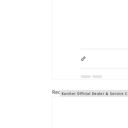
Karcher Solusi siap melayani sales service parts di Jawa 
Karcher Solusi siap melayani sales service parts di Jogjaka
Karcher Solusi siap melayani sales service parts di Jawa 
Karcher Solusi siap melayani sales service parts di Jawa 
Karcher Solusi siap melayani sales service parts di Bali se
Recent Posts
Karcher Official Dealer & Service 