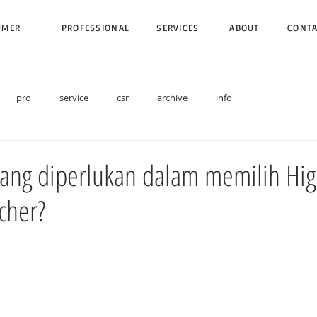
UMER
PROFESSIONAL
SERVICES
ABOUT
CONT
pro
service
csr
archive
info
yang diperlukan dalam memilih Hi
cher?