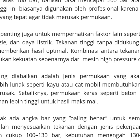
 atas 160 bar, bahkan bisa mencapai 200 bar atau
ggi ini biasanya digunakan oleh profesional karen
yang tepat agar tidak merusak permukaan.
penting juga untuk memperhatikan faktor lain seperti d
zle, dan daya listrik. Tekanan tinggi tanpa didukung 
emberikan hasil optimal. Kombinasi antara tekanan 
ukan kekuatan sebenarnya dari mesin high pressure c
ing diabaikan adalah jenis permukaan yang akan
ih lunak seperti kayu atau cat mobil membutuhkan 
rusak. Sebaliknya, permukaan keras seperti beton a
n lebih tinggi untuk hasil maksimal.
dak ada angka bar yang “paling benar” untuk sem
dalah menyesuaikan tekanan dengan jenis pekerjaa
n cukup 100–130 bar, kebutuhan menengah 130–