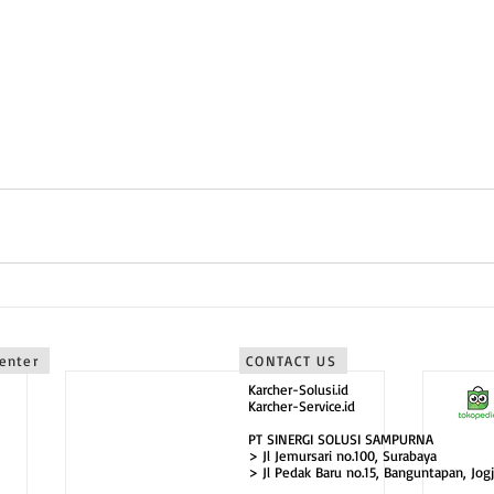
Tengah sebagai karcher semarang
rta sebagai karcher jogjakarta
Timur sebagai karcher surabaya
Timur sebagai karcher malang
bagai karcher bali
Center
CONTACT US
Karcher-Solusi.id
Karcher-Service.id
PT SINERGI SOLUSI SAMPURNA
> Jl Jemursari no.100, Surabaya
> Jl Pedak Baru no.15, Banguntapan, Jogj