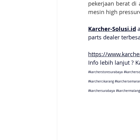
pekerjaan berat di
mesin high pressure
Karcher-Solusi.id
 
parts dealer terbes
https://www.karcher
Info lebih lanjut ? 
#karcherstoresurabaya
#karcherso
#karchercikarang
#karchersemara
#karchersurabaya
#karchermalang
Karcher Solusi siap melayani sales service parts di Jakarta 
Karcher Solusi siap melayani sales service parts di Tanger
Karcher Solusi siap melayani sales service parts di Jawa 
Karcher Solusi siap melayani sales service parts di Jawa B