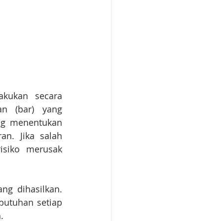
akukan secara 
n (bar) yang 
ng menentukan 
n. Jika salah 
isiko merusak 
g dihasilkan. 
butuhan setiap 
.