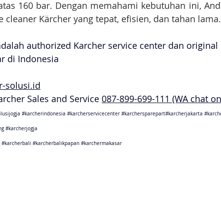
 atas 160 bar. Dengan memahami kebutuhan ini, Anda
 cleaner Kärcher yang tepat, efisien, dan tahan lama.
adalah authorized Karcher service center dan original
ar di Indonesia
-solusi.id
Karcher Sales and Service 
087-899-699-111 (WA chat on
lusijogja
#karcherindonesia
#karcherservicecenter
#karchersparepart
#karcherjakarta 
#karch
ng
#karcherjogja
#karcherbali
#karcherbalikpapan
#karchermakasar
sebagai karcher jakarta
ang sebagai karcher tangerang
Barat sebagai karcher bandung
arat sebagai karcher cikarang