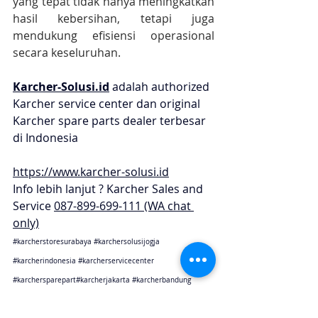
yang tepat tidak hanya meningkatkan 
hasil kebersihan, tetapi juga 
mendukung efisiensi operasional 
secara keseluruhan.
Karcher-Solusi.id
 adalah authorized 
Karcher service center dan original 
Karcher spare parts dealer terbesar 
di Indonesia
https://www.karcher-solusi.id
Info lebih lanjut ? Karcher Sales and 
Service 
087-899-699-111 (WA chat 
only)
#karcherstoresurabaya
#karchersolusijogja
#karcherindonesia
#karcherservicecenter
#karchersparepart
#karcherjakarta 
#karcherbandung
#karchercikarang
#karchersemarang
#karcherjogja