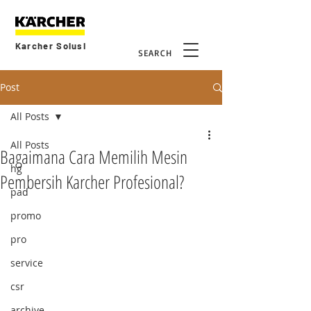
Karcher Solusi
SEARCH
Post
All Posts
All Posts
Bagaimana Cara Memilih Mesin
hg
Pembersih Karcher Profesional?
pad
promo
pro
service
csr
archive