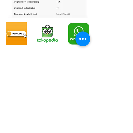
Video
Karcher Official Dealer & Service Center
CONTACT US
Karcher-Solusi.id
Karcher-Service.id
PT SINERGI SOLUSI SAMPURNA
> Jl Jemursari no.100, Surabaya
> Jl Pedak Baru no.15, Banguntapan, Jogjakarta
087 899 699 111
087 899 699 888