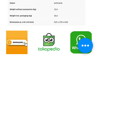
Video
Karcher Official Dealer & Service Center
CONTACT US
Karcher-Solusi.id
Karcher-Service.id
PT SINERGI SOLUSI SAMPURNA
> Jl Jemursari no.100, Surabaya
> Jl Pedak Baru no.15, Banguntapan, Jogjakarta