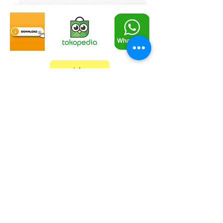
Video
Karcher Official Dealer & Service Center
CONTACT US
Karcher-Solusi.id
Karcher-Service.id
PT SINERGI SOLUSI SAMPURNA
> Jl Jemursari no.100, Surabaya
> Jl Pedak Baru no.15, Banguntapan, Jogjakarta
087 899 699 111
087 899 699 888
vira@karcher-solusi.id