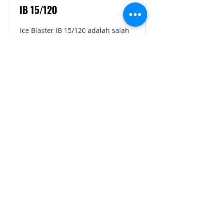
IB 15/120
Ice Blaster IB 15/120 adalah salah
satu mesin dry ice blaster terkuat
di pasaran. Mesin ini mengesankan
dengan kekokohannya, teknologi
yang sangat andal, dan hasil
terbaik dalam pembersihan dry ice
Read More
Karcher Official Dealer & Service Center
CONTACT US
Karcher-Solusi.id
Karcher-Service.id
PT SINERGI SOLUSI SAMPURNA
> Jl Jemursari no.100, Surabaya
> Jl Pedak Baru no.15, Banguntapan, Jogjakarta