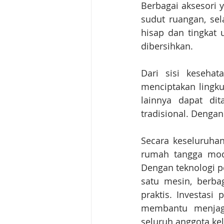
Berbagai aksesori
sudut ruangan, sela
hisap dan tingkat
dibersihkan.
Dari sisi keseha
menciptakan lingku
lainnya dapat dit
tradisional. Denga
Secara keseluruha
rumah tangga mode
Dengan teknologi 
satu mesin, berba
praktis. Investasi
membantu menjaga
seluruh anggota ke