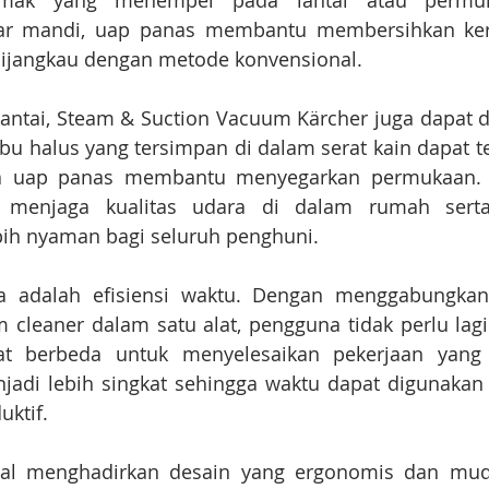
emak yang menempel pada lantai atau permuka
ar mandi, uap panas membantu membersihkan kera
 dijangkau dengan metode konvensional.
lantai, Steam & Suction Vacuum Kärcher juga dapat 
bu halus yang tersimpan di dalam serat kain dapat t
a uap panas membantu menyegarkan permukaan. Ha
 menjaga kualitas udara di dalam rumah serta
bih nyaman bagi seluruh penghuni.
a adalah efisiensi waktu. Dengan menggabungkan
 cleaner dalam satu alat, pengguna tidak perlu lag
at berbeda untuk menyelesaikan pekerjaan yang 
di lebih singkat sehingga waktu dapat digunakan un
uktif.
nal menghadirkan desain yang ergonomis dan mud