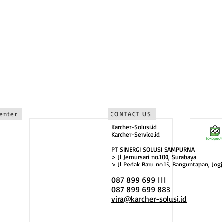
Timur sebagai karcher malang
bagai karcher bali
Center
CONTACT US
Karcher-Solusi.id
Karcher-Service.id
PT SINERGI SOLUSI SAMPURNA
> Jl Jemursari no.100, Surabaya
> Jl Pedak Baru no.15, Banguntapan, Jogj
087 899 699 111
087 899 699 888
vira@karcher-solusi.id