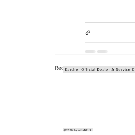
Karcher Solusi siap melayani sales service parts di Jawa 
Karcher Solusi siap melayani sales service parts di Bali se
Recent Posts
Karcher Official Dealer & Service 
@2020 by amaDEUS