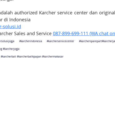
adalah authorized Karcher service center dan original
ar di Indonesia
-solusi.id
Karcher Sales and Service 
087-899-699-111 (WA chat on
rsolusijogja
#karcherindonesia
#karcherservicecenter
#karchersparepart
#karcher
ng
#karcherjogja
#karcherbali
#karcherbalikpapan
#karchermakasar
sebagai karcher jakarta
ang sebagai karcher tangerang
Barat sebagai karcher bandung
arat sebagai karcher cikarang
Tengah sebagai karcher semarang
rta sebagai karcher jogjakarta
Timur sebagai karcher surabaya