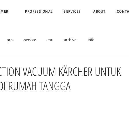
UMER
PROFESSIONAL
SERVICES
ABOUT
CONT
pro
service
csr
archive
info
CTION VACUUM KÄRCHER UNTUK
DI RUMAH TANGGA