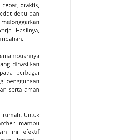
pat, praktis, 
edot debu dan 
melonggarkan 
rja. Hasilnya, 
tambahan.
 kemampuannya 
ng dihasilkan 
ada berbagai 
gi penggunaan 
an serta aman 
i rumah. Untuk 
ärcher mampu 
 ini efektif 