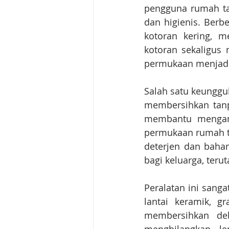
pengguna rumah tan
dan higienis. Ber
kotoran kering, 
kotoran sekaligus 
permukaan menjadi 
Salah satu keungg
membersihkan tanp
membantu mengang
permukaan rumah t
deterjen dan baha
bagi keluarga, teru
Peralatan ini sang
lantai keramik, 
membersihkan deb