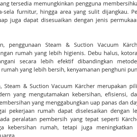
 yang tersedia memungkinkan pengguna membersihkan
-sela furnitur, hingga area yang sulit dijangkau. P
 uap juga dapat disesuaikan dengan jenis permukaa
tan, penggunaan Steam & Suction Vacuum Kärc
ngan rumah yang lebih higienis. Debu halus, kotoran
angani secara lebih efektif dibandingkan metod
n rumah yang lebih bersih, kenyamanan penghuni pu
n, Steam & Suction Vacuum Kärcher merupakan pilih
rn yang mengutamakan kebersihan, efisiensi, da
pembersihan yang menggabungkan uap panas dan day
gai pekerjaan rumah dapat diselesaikan dengan le
 pada peralatan pembersih yang tepat seperti Kärch
 kebersihan rumah, tetapi juga meningkatkan ku
luarga.