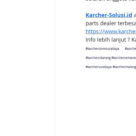
Karcher-Solusi.id
 
parts dealer terbes
https://www.karcher
Info lebih lanjut ? 
#karcherstoresurabaya
#karche
#karchercikarang
#karchersemara
#karchersurabaya
#karchermalang
Karcher Solusi siap melayani sales service parts di Jakarta 
Karcher Solusi siap melayani sales service parts di Tanger
Karcher Solusi siap melayani sales service parts di Jawa 
Karcher Solusi siap melayani sales service parts di Jawa B
Karcher Solusi siap melayani sales service parts di Jawa 
Karcher Solusi siap melayani sales service parts di Jogjaka
Karcher Solusi siap melayani sales service parts di Jawa 