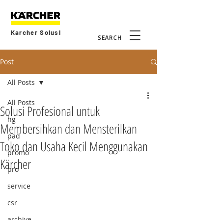
Karcher Solusi
SEARCH
Post
All Posts
All Posts
Solusi Profesional untuk
hg
Membersihkan dan Mensterilkan
pad
Toko dan Usaha Kecil Menggunakan
promo
Kärcher
pro
service
csr
archive