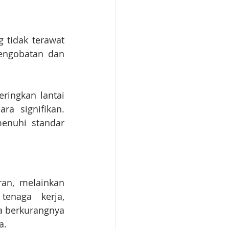
 tidak terawat 
engobatan dan 
ingkan lantai 
a signifikan. 
nuhi standar 
an, melainkan 
enaga kerja, 
a berkurangnya 
a.