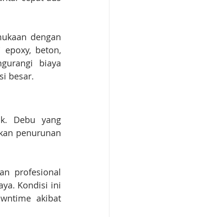
mukaan dengan 
epoxy, beton, 
urangi biaya 
i besar.
k. Debu yang 
an penurunan 
n profesional 
a. Kondisi ini 
wntime akibat 