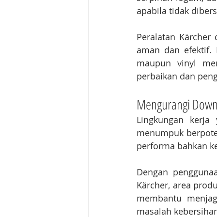
apabila tidak dibers
Peralatan Kärcher
aman dan efektif. 
maupun vinyl men
perbaikan dan peng
Mengurangi Down
Lingkungan kerja
menumpuk berpoten
performa bahkan k
Dengan penggunaan
Kärcher, area produ
membantu menjaga 
masalah kebersihan