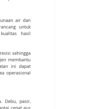
unaan air dan 
ancang untuk 
alitas hasil 
esisi sehingga 
erjen membantu 
an ini dapat 
a operasional 
 Debu, pasir, 
tai cepat aus 