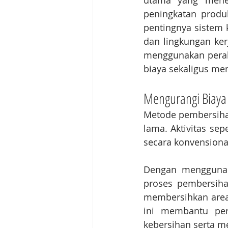
utama yang menen
peningkatan produ
pentingnya sistem k
dan lingkungan ker
menggunakan perala
biaya sekaligus men
Mengurangi Biaya
Metode pembersiha
lama. Aktivitas se
secara konvensiona
Dengan menggunaka
proses pembersiha
membersihkan area
ini membantu per
kebersihan serta m