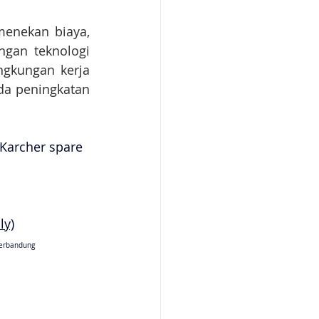
menekan biaya, 
ngan teknologi 
gkungan kerja 
da peningkatan 
 Karcher spare 
ly)
erbandung