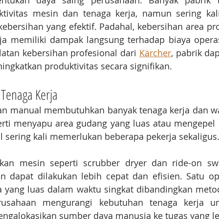
tukan daya saing perusahaan. Banyak pabrik b
ktivitas mesin dan tenaga kerja, namun sering kal
ebersihan yang efektif. Padahal, kebersihan area pro
ja memiliki dampak langsung terhadap biaya operas
tan kebersihan profesional dari 
Kärcher
, pabrik d
ingkatkan produktivitas secara signifikan.
 Tenaga Kerja
n manual membutuhkan banyak tenaga kerja dan wak
perti menyapu area gudang yang luas atau mengepel l
l sering kali memerlukan beberapa pekerja sekaligus
n mesin seperti scrubber dryer dan ride-on swe
n dapat dilakukan lebih cepat dan efisien. Satu o
 yang luas dalam waktu singkat dibandingkan metod
usahaan mengurangi kebutuhan tenaga kerja unt
engalokasikan sumber daya manusia ke tugas yang leb