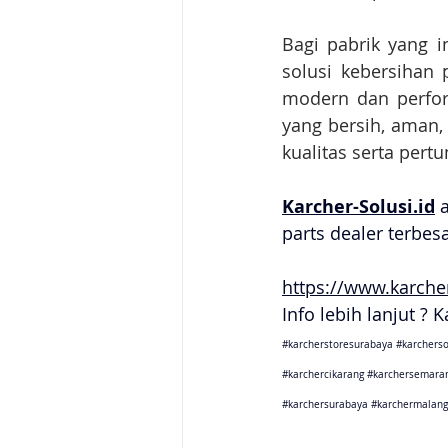
Bagi pabrik yang i
solusi kebersihan 
modern dan perfor
yang bersih, aman,
kualitas serta pert
Karcher-Solusi.id
 
parts dealer terbes
https://www.karcher
Info lebih lanjut ? 
#karcherstoresurabaya
#karcherso
#karchercikarang
#karchersemara
#karchersurabaya
#karchermalang
Karcher Solusi siap melayani sales service parts di Jakarta 