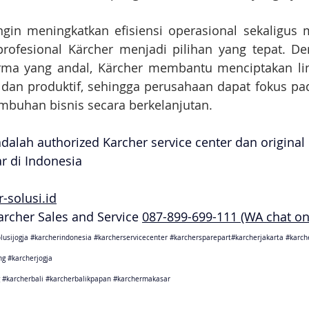
ngin meningkatkan efisiensi operasional sekaligus 
profesional Kärcher menjadi pilihan yang tepat. De
ma yang andal, Kärcher membantu menciptakan lin
 dan produktif, sehingga perusahaan dapat fokus pa
umbuhan bisnis secara berkelanjutan.
adalah authorized Karcher service center dan original
ar di Indonesia
-solusi.id
Karcher Sales and Service 
087-899-699-111 (WA chat on
lusijogja
#karcherindonesia
#karcherservicecenter
#karchersparepart
#karcherjakarta 
#karch
ng
#karcherjogja
#karcherbali
#karcherbalikpapan
#karchermakasar
sebagai karcher jakarta