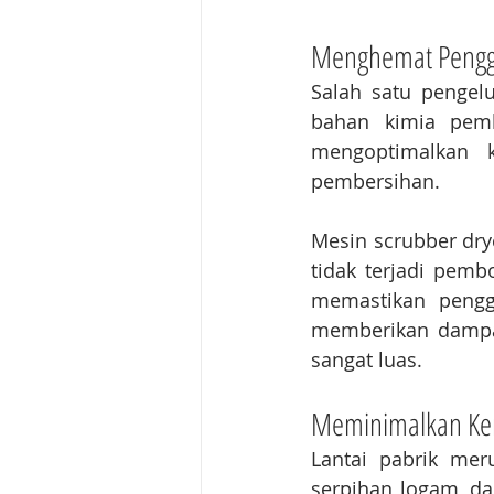
Menghemat Penggu
Salah satu pengel
bahan kimia pemb
mengoptimalkan k
pembersihan.
Mesin scrubber drye
tidak terjadi pemb
memastikan pengg
memberikan dampak 
sangat luas.
Meminimalkan Keru
Lantai pabrik mer
serpihan logam, da