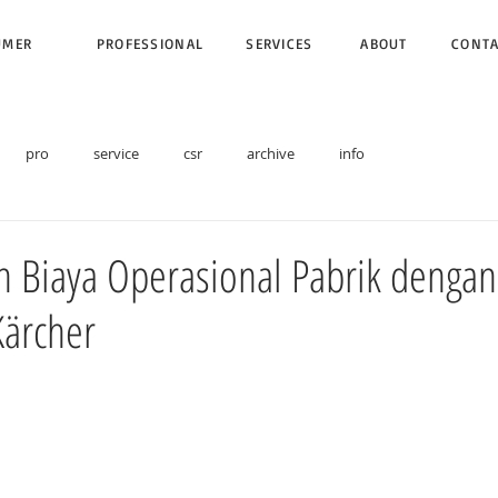
UMER
PROFESSIONAL
SERVICES
ABOUT
CONT
pro
service
csr
archive
info
 Biaya Operasional Pabrik dengan
Kärcher