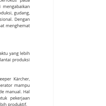
erfokus pada 
i mengabaikan 
duksi, gudang, 
ional. Dengan 
apat menghemat 
tu yang lebih 
antai produksi 
.
eper Kärcher, 
perator mampu 
e manual. Hal 
uk pekerjaan 
ih produktif.