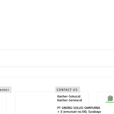
rta sebagai karcher jogjakarta
Timur sebagai karcher surabaya
Timur sebagai karcher malang
bagai karcher bali
Center
CONTACT US
Karcher-Solusi.id
Karcher-Service.id
PT SINERGI SOLUSI SAMPURNA
> Jl Jemursari no.100, Surabaya