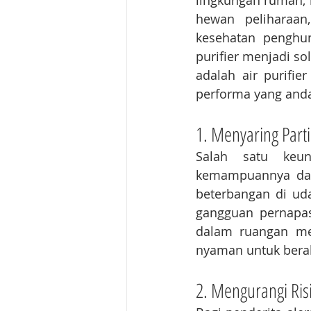
lingkungan rumah, k
hewan peliharaan
kesehatan penghun
purifier menjadi so
adalah air purifier
performa yang anda
1. Menyaring Parti
Salah satu keun
kemampuannya dala
beterbangan di uda
gangguan pernapasa
dalam ruangan men
nyaman untuk berak
2. Mengurangi Risi