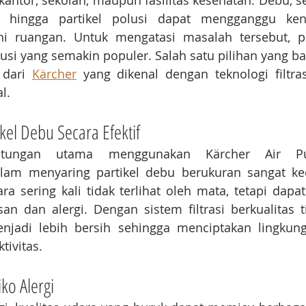
antor, sekolah, maupun fasilitas kesehatan. Debu, ser
, hingga partikel polusi dapat mengganggu ke
i ruangan. Untuk mengatasi masalah tersebut, p
lusi yang semakin populer. Salah satu pilihan yang ba
 dari 
Kärcher
 yang dikenal dengan teknologi filtra
l.
kel Debu Secara Efektif
tungan utama menggunakan Kärcher Air Puri
m menyaring partikel debu berukuran sangat kec
ra sering kali tidak terlihat oleh mata, tetapi dap
n dan alergi. Dengan sistem filtrasi berkualitas ti
jadi lebih bersih sehingga menciptakan lingkung
tivitas.
ko Alergi