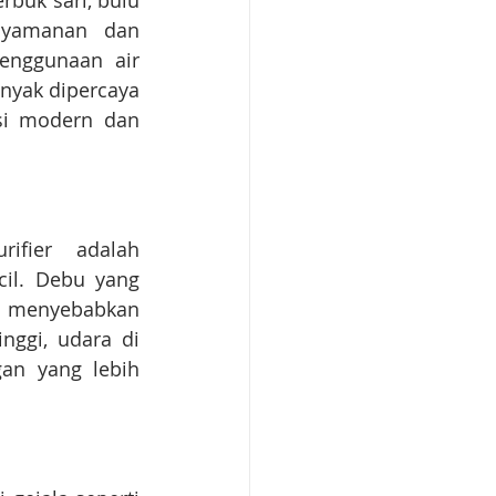
buk sari, bulu 
nyamanan dan 
enggunaan air 
nyak dipercaya 
si modern dan 
fier adalah 
il. Debu yang 
at menyebabkan 
nggi, udara di 
an yang lebih 