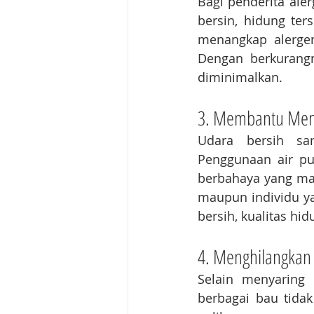
Bagi penderita aler
bersin, hidung ter
menangkap alergen
Dengan berkurangn
diminimalkan.
3. Membantu Men
Udara bersih sa
Penggunaan air pu
berbahaya yang masu
maupun individu ya
bersih, kualitas h
4. Menghilangkan
Selain menyaring 
berbagai bau tida