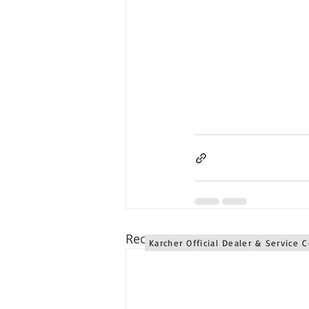
Karcher Solusi siap melayani sales service parts di Jogjaka
Karcher Solusi siap melayani sales service parts di Jawa 
Karcher Solusi siap melayani sales service parts di Jawa 
Karcher Solusi siap melayani sales service parts di Bali se
Recent Posts
Karcher Official Dealer & Service 