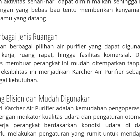
 aktivitas sehari-hari dapat diminimalkan sehingga 
kungan yang bebas bau tentu memberikan kenyaman
amu yang datang.
rbagai Jenis Ruangan
n berbagai pilihan air purifier yang dapat diguna
kerja, ruang rapat, hingga fasilitas komersial. D
s membuat perangkat ini mudah ditempatkan tanp
leksibilitas ini menjadikan Kärcher Air Purifier sebag
agai kebutuhan.
ng Efisien dan Mudah Digunakan
ri Kärcher Air Purifier adalah kemudahan pengoperas
engan indikator kualitas udara dan pengaturan otoma
erja perangkat berdasarkan kondisi udara di da
rlu melakukan pengaturan yang rumit untuk mendapa