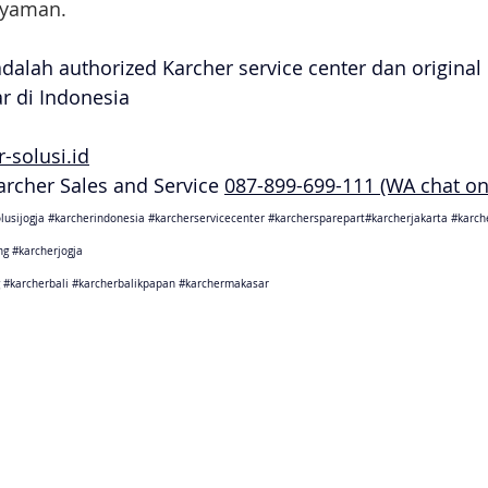
nyaman.
adalah authorized Karcher service center dan original
ar di Indonesia
-solusi.id
Karcher Sales and Service 
087-899-699-111 (WA chat on
lusijogja
#karcherindonesia
#karcherservicecenter
#karchersparepart
#karcherjakarta 
#karch
ng
#karcherjogja
#karcherbali
#karcherbalikpapan
#karchermakasar
sebagai karcher jakarta
ang sebagai karcher tangerang
Barat sebagai karcher bandung
arat sebagai karcher cikarang
Tengah sebagai karcher semarang