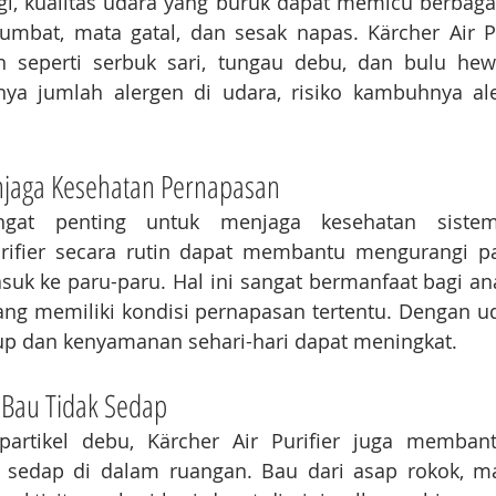
gi, kualitas udara yang buruk dapat memicu berbagai 
sumbat, mata gatal, dan sesak napas. Kärcher Air P
 seperti serbuk sari, tungau debu, dan bulu hewa
ya jumlah alergen di udara, risiko kambuhnya ale
jaga Kesehatan Pernapasan
ngat penting untuk menjaga kesehatan sistem
rifier secara rutin dapat membantu mengurangi pap
k ke paru-paru. Hal ini sangat bermanfaat bagi anak
ng memiliki kondisi pernapasan tertentu. Dengan ud
idup dan kenyamanan sehari-hari dapat meningkat.
 Bau Tidak Sedap
partikel debu, Kärcher Air Purifier juga memban
k sedap di dalam ruangan. Bau dari asap rokok, m