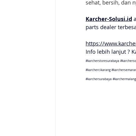
sehat, bersih, dan 
Karcher-Solusi.id
 
parts dealer terbes
https://www.karcher
Info lebih lanjut ? 
#karcherstoresurabaya
#karcherso
#karchercikarang
#karchersemara
#karchersurabaya
#karchermalang
Karcher Solusi siap melayani sales service parts di Jakarta 
Karcher Solusi siap melayani sales service parts di Tanger
Karcher Solusi siap melayani sales service parts di Jawa 
Karcher Solusi siap melayani sales service parts di Jawa B
Karcher Solusi siap melayani sales service parts di Jawa 