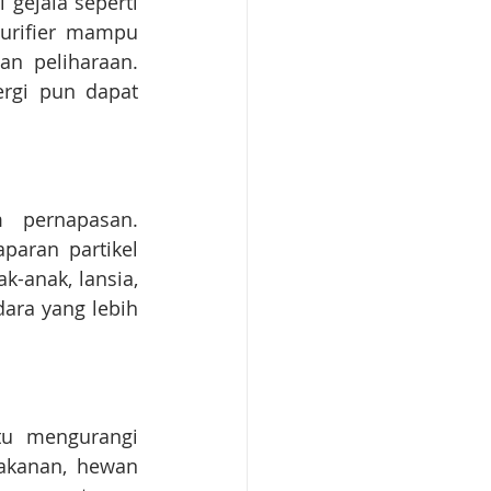
gejala seperti 
urifier mampu 
n peliharaan. 
rgi pun dapat 
 pernapasan. 
aran partikel 
-anak, lansia, 
ara yang lebih 
tu mengurangi 
akanan, hewan 