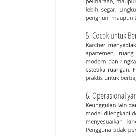
peliharaan, maupun
lebih segar. Ling
penghuni maupun t
5. Cocok untuk Be
Kärcher menyediaka
apartemen, ruang 
modern dan ringka
estetika ruangan. F
praktis untuk berb
6. Operasional ya
Keunggulan lain da
model dilengkapi d
menyesuaikan kin
Pengguna tidak pe