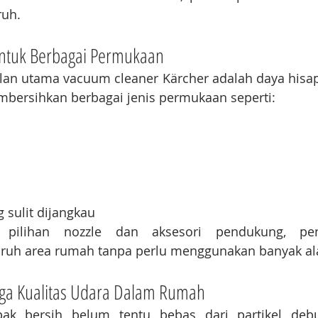
ruh.
untuk Berbagai Permukaan
lan utama vacuum cleaner Kärcher adalah daya hisap
bersihkan berbagai jenis permukaan seperti:
 sulit dijangkau
 pilihan nozzle dan aksesori pendukung, pen
ruh area rumah tanpa perlu menggunakan banyak ala
a Kualitas Udara Dalam Rumah
k bersih belum tentu bebas dari partikel debu 