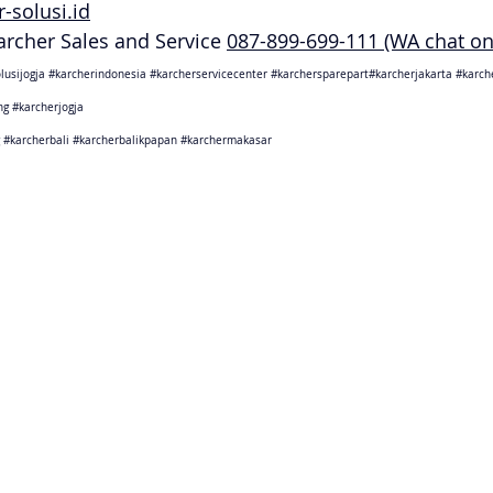
-solusi.id
Karcher Sales and Service 
087-899-699-111 (WA chat on
lusijogja
#karcherindonesia
#karcherservicecenter
#karchersparepart
#karcherjakarta 
#karch
ng
#karcherjogja
#karcherbali
#karcherbalikpapan
#karchermakasar
sebagai karcher jakarta
ang sebagai karcher tangerang
Barat sebagai karcher bandung
arat sebagai karcher cikarang
Tengah sebagai karcher semarang
rta sebagai karcher jogjakarta
Timur sebagai karcher surabaya
Timur sebagai karcher malang
bagai karcher bali