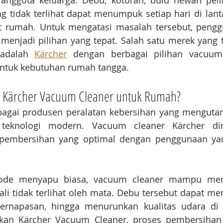
anggota keluarga. Debu, kotoran, bulu hewan pelih
ng tidak terlihat dapat menumpuk setiap hari di lantai
t rumah. Untuk mengatasi masalah tersebut, peng
 menjadi pilihan yang tepat. Salah satu merek yang t
 adalah 
Kärcher
 dengan berbagai pilihan vacuum 
untuk kebutuhan rumah tangga.
Kärcher Vacuum Cleaner untuk Rumah?
bagai produsen peralatan kebersihan yang mengutama
teknologi modern. Vacuum cleaner Kärcher dir
 pembersihan yang optimal dengan penggunaan ya
ode menyapu biasa, vacuum cleaner mampu men
ali tidak terlihat oleh mata. Debu tersebut dapat me
pernapasan, hingga menurunkan kualitas udara di
n Kärcher Vacuum Cleaner, proses pembersihan m