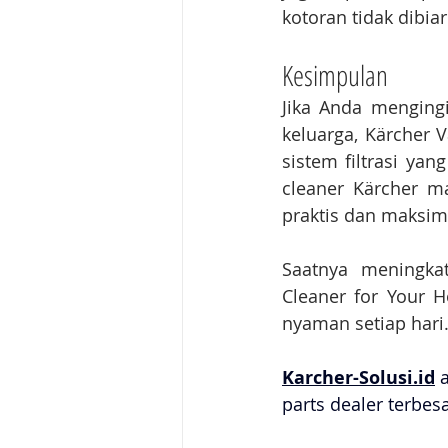
kotoran tidak dibi
Kesimpulan
Jika Anda menging
keluarga, Kärcher 
sistem filtrasi ya
cleaner Kärcher 
praktis dan maksim
Saatnya meningka
Cleaner for Your 
nyaman setiap hari
Karcher-Solusi.id
 
parts dealer terbes