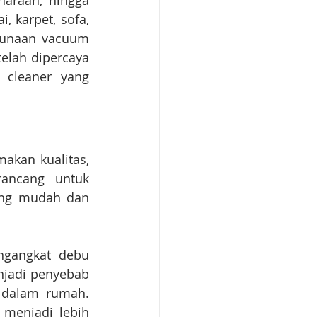
araan, hingga 
, karpet, sofa, 
gunaan vacuum 
elah dipercaya 
cleaner yang 
kan kualitas, 
ancang untuk 
ng mudah dan 
gangkat debu 
njadi penyebab 
 dalam rumah. 
enjadi lebih 