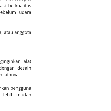
si berkualitas 
ebelum udara 
a, atau anggota 
nginkan alat 
dengan desain 
 lainnya.
hkan pengguna 
 lebih mudah 