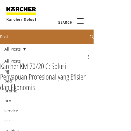
Karcher Solusi
SEARCH
Post
All Posts
All Posts
Kärcher KM 70/20 C: Solusi
hg
Penyapuan Profesional yang Efisien
pad
dan Ekonomis
promo
pro
service
csr
archive