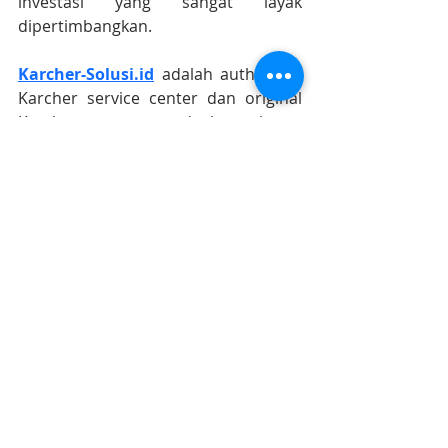
investasi yang sangat layak 
dipertimbangkan.
Karcher-Solusi.id
 adalah authorized 
Karcher service center dan original 
Karcher spare parts dealer terbesar 
di Indonesia
https://www.karcher-solusi.id
Info lebih lanjut ? Karcher Sales and 
Service 
087-899-699-111 (WA chat 
only)
#karcherstoresurabaya
#karchersolusijogja
#karcherindonesia
#karcherservicecenter
#karchersparepart
#karcherjakarta 
#karcherbandung
#karchercikarang
#karchersemarang
#karcherjogja
#karchersurabaya
#karchermalang
#karcherbali
#karcherbalikpapan
#karchermakasar
Karcher Solusi siap melayani sales service parts di Jakarta sebagai karcher jakarta