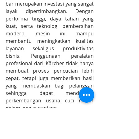
bar merupakan investasi yang sangat 
layak dipertimbangkan. Dengan 
performa tinggi, daya tahan yang 
kuat, serta teknologi pembersihan 
modern, mesin ini mampu 
membantu meningkatkan kualitas 
layanan sekaligus produktivitas 
bisnis. Penggunaan peralatan 
profesional dari Kärcher tidak hanya 
membuat proses pencucian lebih 
cepat, tetapi juga memberikan hasil 
yang memuaskan bagi pelanggan 
sehingga dapat mendukung 
perkembangan usaha cuci motor 
dalam jangka panjang.
Karcher-Solusi.id
 adalah authorized 
Karcher service center dan original 
Karcher spare parts dealer terbesar 