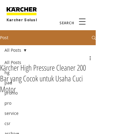
Karcher Solusi
SEARCH
Post
All Posts
All Posts
Kärcher High Pressure Cleaner 200
hg
Bar yang Cocok untuk Usaha Cuci
pad
Motor
promo
pro
service
csr
archive